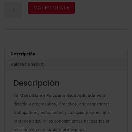
original
actual
Maestría
A
MATRICÚLATE
era:
es:
Internacional
l
2.380,00$.
595,00$.
en
t
Psicoanalítica
e
Aplicada
r
-
n
Descripción
Diploma
a
Valoraciones (0)
Acreditado
t
por
i
Descripción
Apostilla
v
de
e
La
Maestría en Psicoanalítica Aplicada
está
la
:
dirigida a empresarios, directivos, emprendedores,
Haya
trabajadores, estudiantes y cualquier persona que
-
pretenda adquirir los conocimientos necesarios en
cantidad
relación con este ámbito profesional.