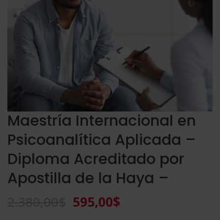
Maestría Internacional en
Psicoanalítica Aplicada –
Diploma Acreditado por
Apostilla de la Haya –
El
El
2.380,00
$
595,00
$
precio
precio