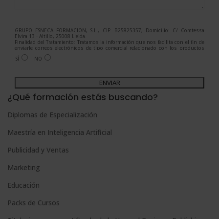
GRUPO ESNECA FORMACIÓN, S.L., CIF: B25825357, Domicilio: C/ Comtessa
Elvira 13 - Altillo, 25008 Lleida.
Finalidad del Tratamiento: Tratamos la información que nos facilita con el fin de
enviarle correos electrónicos de tipo comercial relacionado con los productos
ofrecidos y otros tipo de productos que fueran de su interés.
SÍ
NO
Legitimación del tratamiento: Consentimiento del interesado.
Derechos: Puede ejercitar sus derechos identificándose suficientemente,
dirigiéndose a la dirección admin@grupoesneca.com.
A
Para más información consulte nuestra Política de Privacidad.
Desea recibir información comercial (vía telefónica y/o email):
l
¿Qué formación estás buscando?
t
Diplomas de Especialización
e
Maestría en Inteligencia Artificial
r
n
Publicidad y Ventas
a
Marketing
t
Educación
i
Packs de Cursos
v
e