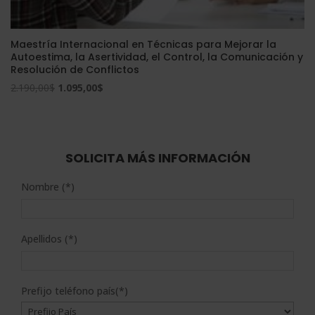
Maestría Internacional en Técnicas para Mejorar la
Autoestima, la Asertividad, el Control, la Comunicación y
Resolución de Conflictos
El
El
2.190,00
$
1.095,00
$
precio
precio
original
actual
era:
es:
2.190,00$.
1.095,00$.
SOLICITA MÁS INFORMACIÓN
Nombre (*)
Apellidos (*)
Prefijo teléfono país(*)