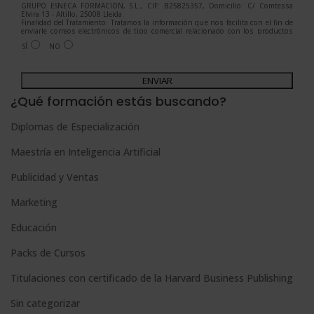
GRUPO ESNECA FORMACIÓN, S.L., CIF: B25825357, Domicilio: C/ Comtessa
Elvira 13 - Altillo, 25008 Lleida.
Finalidad del Tratamiento: Tratamos la información que nos facilita con el fin de
enviarle correos electrónicos de tipo comercial relacionado con los productos
ofrecidos y otros tipo de productos que fueran de su interés.
SÍ
NO
Legitimación del tratamiento: Consentimiento del interesado.
Derechos: Puede ejercitar sus derechos identificándose suficientemente,
dirigiéndose a la dirección admin@grupoesneca.com.
A
Para más información consulte nuestra Política de Privacidad.
Desea recibir información comercial (vía telefónica y/o email):
l
¿Qué formación estás buscando?
t
Diplomas de Especialización
e
Maestría en Inteligencia Artificial
r
n
Publicidad y Ventas
a
Marketing
t
Educación
i
Packs de Cursos
v
e
Titulaciones con certificado de la Harvard Business Publishing
:
Sin categorizar