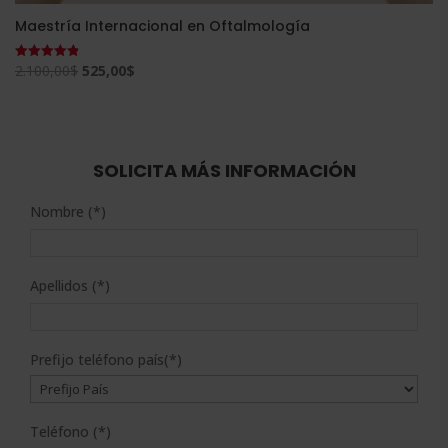
Maestría Internacional en Oftalmología
El
El
2.100,00
$
525,00
$
Valorado
con
precio
precio
4.83
de 5
original
actual
era:
es:
2.100,00$.
525,00$.
SOLICITA MÁS INFORMACIÓN
Nombre (*)
Apellidos (*)
Prefijo teléfono país(*)
Teléfono (*)