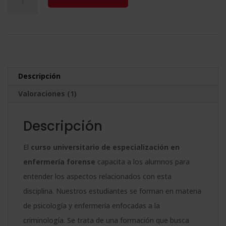
Universitario
l
de
t
Especialización
e
en
r
Enfermería
n
Descripción
Forense
a
Valoraciones (1)
cantidad
t
i
Descripción
v
e
El
curso universitario de especialización en
:
enfermería forense
capacita a los alumnos para
entender los aspectos relacionados con esta
disciplina. Nuestros estudiantes se forman en materia
de psicología y enfermería enfocadas a la
criminología. Se trata de una formación que busca