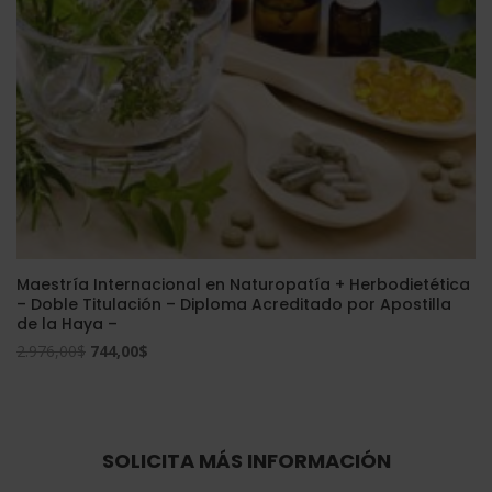
Maestría Internacional en Naturopatía + Herbodietética
– Doble Titulación – Diploma Acreditado por Apostilla
de la Haya –
El
El
2.976,00
$
744,00
$
precio
precio
original
actual
era:
es:
2.976,00$.
744,00$.
SOLICITA MÁS INFORMACIÓN