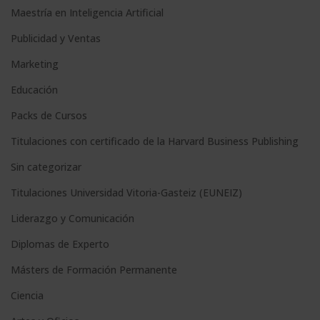
Maestría en Inteligencia Artificial
r
n
Publicidad y Ventas
a
Marketing
t
Educación
i
Packs de Cursos
v
e
Titulaciones con certificado de la Harvard Business Publishing
:
Sin categorizar
Titulaciones Universidad Vitoria-Gasteiz (EUNEIZ)
Liderazgo y Comunicación
Diplomas de Experto
Másters de Formación Permanente
Ciencia