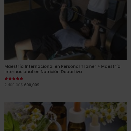
Maestría Internacional en Personal Trainer + Maestría
Internacional en Nutrición Deportiva
El
El
2.400,00
$
600,00
$
Valorado
con
precio
precio
4.91
de 5
original
actual
era:
es:
2.400,00$.
600,00$.