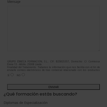
Mensaje
GRUPO ESNECA FORMACIÓN, S.L., CIF: B25825357, Domicilio: C/ Comtessa
Elvira 13 - Altillo, 25008 Lleida.
Finalidad del Tratamiento: Tratamos la información que nos facilita con el fin de
enviarle correos electrónicos de tipo comercial relacionado con los productos
ofrecidos y otros tipo de productos que fueran de su interés.
SÍ
NO
Legitimación del tratamiento: Consentimiento del interesado.
Derechos: Puede ejercitar sus derechos identificándose suficientemente,
dirigiéndose a la dirección admin@grupoesneca.com.
A
Para más información consulte nuestra Política de Privacidad.
Desea recibir información comercial (vía telefónica y/o email):
l
¿Qué formación estás buscando?
t
Diplomas de Especialización
e