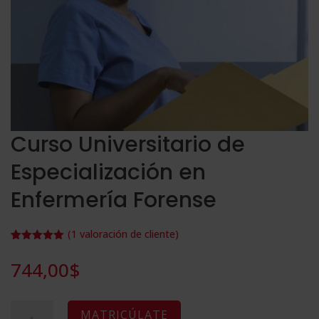
Curso Universitario de
Especialización en
Enfermería Forense
(
1
valoración de cliente)
Valorado
1
con
5.00
de
744,00
$
5 en base
a
valoración
de un
cliente
Curso
A
MATRICÚLATE