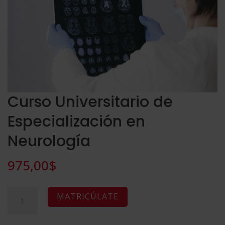
Curso Universitario de
Especialización en
Neurología
975,00
$
Curso
A
MATRICÚLATE
Universitario
l
de
t