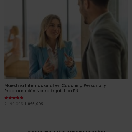
Maestría Internacional en Coaching Personal y
Programación Neurolingüística PNL
El
El
2.190,00
$
1.095,00
$
Valorado
con
precio
precio
5.00
de 5
original
actual
era:
es:
2.190,00$.
1.095,00$.