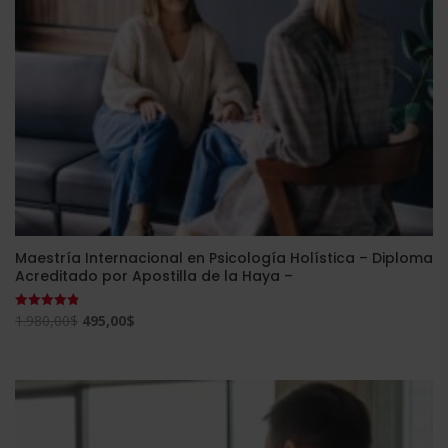
Maestría Internacional en Psicología Holística – Diploma
Acreditado por Apostilla de la Haya –
El
El
1.980,00
$
495,00
$
Valorado
con
precio
precio
4.85
de 5
original
actual
era:
es:
1.980,00$.
495,00$.