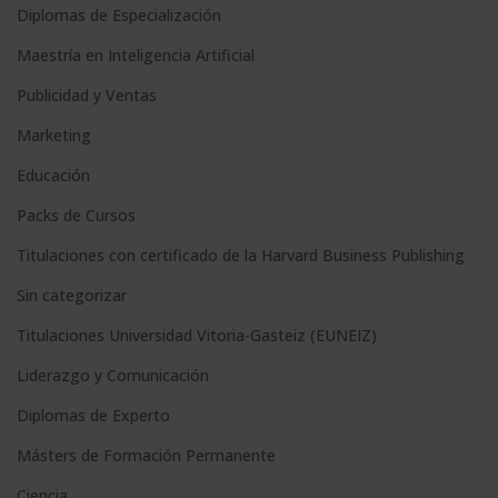
Diplomas de Especialización
e
Maestría en Inteligencia Artificial
r
n
Publicidad y Ventas
a
Marketing
t
Educación
i
Packs de Cursos
v
e
Titulaciones con certificado de la Harvard Business Publishing
:
Sin categorizar
Titulaciones Universidad Vitoria-Gasteiz (EUNEIZ)
Liderazgo y Comunicación
Diplomas de Experto
Másters de Formación Permanente
Ciencia