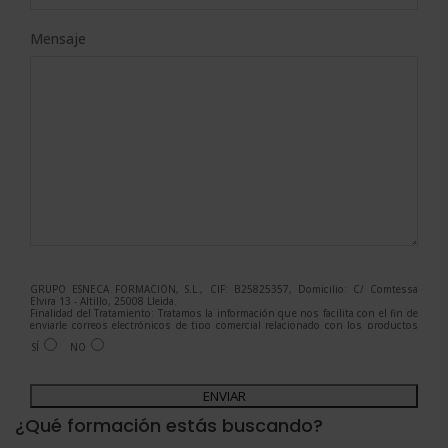
Mensaje
GRUPO ESNECA FORMACIÓN, S.L., CIF: B25825357, Domicilio: C/ Comtessa
Elvira 13 - Altillo, 25008 Lleida.
Finalidad del Tratamiento: Tratamos la información que nos facilita con el fin de
enviarle correos electrónicos de tipo comercial relacionado con los productos
ofrecidos y otros tipo de productos que fueran de su interés.
SÍ
NO
Legitimación del tratamiento: Consentimiento del interesado.
Derechos: Puede ejercitar sus derechos identificándose suficientemente,
dirigiéndose a la dirección admin@grupoesneca.com.
A
Para más información consulte nuestra Política de Privacidad.
Desea recibir información comercial (vía telefónica y/o email):
l
¿Qué formación estás buscando?
t