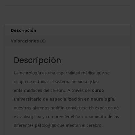
Especialización
e
en
r
Neurología
n
Descripción
cantidad
a
Valoraciones (0)
t
i
Descripción
v
e
La neurología es una especialidad médica que se
:
ocupa de estudiar el sistema nervioso y las
enfermedades del cerebro. A través del
curso
universitario de especialización en neurología
,
nuestros alumnos podrán convertirse en expertos de
esta disciplina y comprender el funcionamiento de las
diferentes patologías que afectan el cerebro.