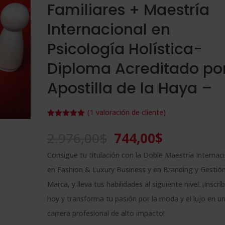
Familiares + Maestría
Internacional en
Psicología Holística-
Diploma Acreditado po
Apostilla de la Haya –
(
1
valoración de cliente)
Valorado
1
con
5.00
de
El
El
2.976,00
$
744,00
$
5 en base
a
valoración
precio
precio
de un
Consigue tu titulación con la Doble Maestría Internac
cliente
original
actual
en Fashion & Luxury Business y en Branding y Gestió
era:
es:
Marca, y lleva tus habilidades al siguiente nivel. ¡Inscrí
2.976,00$.
744,00$.
hoy y transforma tu pasión por la moda y el lujo en u
carrera profesional de alto impacto!