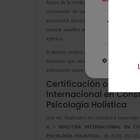
futuro de la moda, la moda de lujo, el mercado
consumidor de lujo, entre otros conceptos 
Cookies
encontrará ejercicios de autoevaluación qu
estrictament
necesarias
repasar aquellos aspectos que considere opo
ejercicio.
El alumno recibirá acceso a un curso inicial
MOSTRAR DE
titulación que recibirá, el funcionamiento
información sobre Grupo Esneca Formación. A
Certificación obtenida
Internacional en Const
Psicología Holística
Una vez finalizados los estudios y superadas 
el »
MAESTRÍA INTERNACIONAL EN CO
PSICOLOGÍA HOLÍSTICA
«, de ELBS ESCUEL