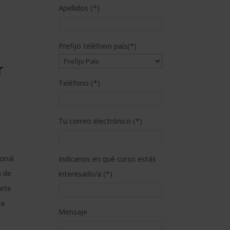
Apellidos (*)
Prefijo teléfono país(*)
r
Teléfono (*)
Tu correo electrónico (*)
ional
Indícanos en qué curso estás
n de
interesado/a (*)
bete
na
Mensaje