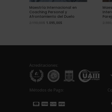
Maestría Internacional en
Maest
Coaching Personal y
Inte
Afrontamiento del Duelo
Pare
El
El
2.190,00
$
1.095,00
$
2.380
precio
precio
original
actual
era:
es:
2.190,00$.
1.095,00$.
Acreditaciones:
Métodos de Pago:
Co