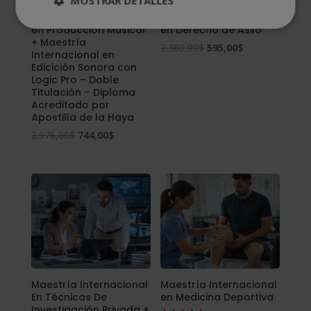
MOSTRAR DETALLES
Maestría Internacional
Maestría Internacional
en Producción Musical
en Derecho de Asilo
+ Maestría
El
El
2.380,00
$
595,00
$
Internacional en
precio
precio
Edicición Sonora con
Logic Pro – Doble
original
actual
Titulación – Diploma
era:
es:
Acreditado por
Apostilla de la Haya
2.380,00$.
595,00$.
El
El
2.976,00
$
744,00
$
precio
precio
original
actual
era:
es:
2.976,00$.
744,00$.
Maestría Internacional
Maestría Internacional
En Técnicas De
en Medicina Deportiva
Investigación Privada +