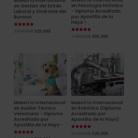
Maestría Internacional
Maestría Internacional
en Psicología Holística
en Gestión del Estrés
– Diploma Acreditado
Laboral y Síndrome del
por Apostilla de la
Burnout
Haya –
El
El
Valorado
2.100,00
$
525,00
$
con
El
El
Valorado
1.980,00
$
495,00
$
5.00
precio
precio
con
de 5
4.85
precio
precio
original
actual
de 5
original
actual
era:
es:
era:
es:
2.100,00$.
525,00$.
1.980,00$.
495,00$.
Maestría Internacional
Maestría Internacional
en Auxiliar Técnico
en Robótica (Diploma
Veterinario – Diploma
Acreditado por
Acreditado por
Apostilla de la Haya)
Apostilla de la Haya –
El
El
Valorado
2.100,00
$
525,00
$
con
Valorado