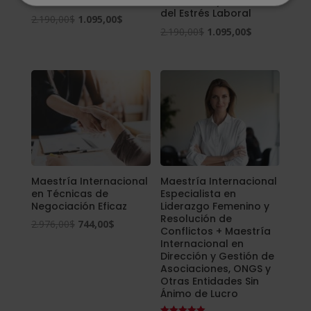
Recursos Humanos
Emocional y Control
del Estrés Laboral
El
El
2.190,00
$
1.095,00
$
El
El
2.190,00
$
1.095,00
$
precio
precio
precio
precio
original
actual
original
actual
era:
es:
era:
es:
2.190,00$.
1.095,00$.
2.190,00$.
1.095,00$.
Maestría Internacional
Maestría Internacional
en Técnicas de
Especialista en
Negociación Eficaz
Liderazgo Femenino y
Resolución de
El
El
2.976,00
$
744,00
$
Conflictos + Maestría
precio
precio
Internacional en
Dirección y Gestión de
original
actual
Asociaciones, ONGS y
era:
es:
Otras Entidades Sin
Ánimo de Lucro
2.976,00$.
744,00$.