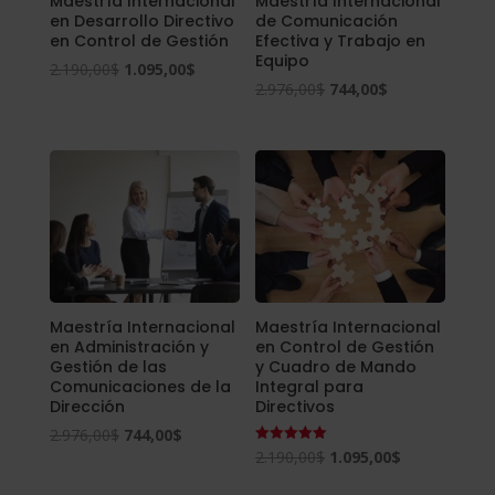
Maestría Internacional
Maestría Internacional
en Desarrollo Directivo
de Comunicación
en Control de Gestión
Efectiva y Trabajo en
Equipo
El
El
2.190,00
$
1.095,00
$
El
El
2.976,00
$
744,00
$
precio
precio
precio
precio
original
actual
original
actual
era:
es:
era:
es:
2.190,00$.
1.095,00$.
2.976,00$.
744,00$.
Maestría Internacional
Maestría Internacional
en Administración y
en Control de Gestión
Gestión de las
y Cuadro de Mando
Comunicaciones de la
Integral para
Dirección
Directivos
El
El
2.976,00
$
744,00
$
El
El
Valorado
2.190,00
$
1.095,00
$
precio
precio
con
5.00
precio
precio
original
actual
de 5