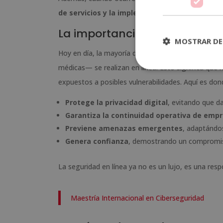
de servicios y la implementación de nuevas po
La importancia de la ciberseg
MOSTRAR DE
Hoy en día, la mayoría de nuestras actividades c
médicas— se realizan en línea. Esto significa que
expuestos a posibles vulnerabilidades. Aquí es don
Protege la privacidad digital
, evitando que d
Garantiza la continuidad operativa de emp
Previene amenazas emergentes
, adaptándos
Genera confianza
, demostrando un compromiso 
La seguridad en línea ya no es un lujo, es una res
Maestría Internacional en Ciberseguridad