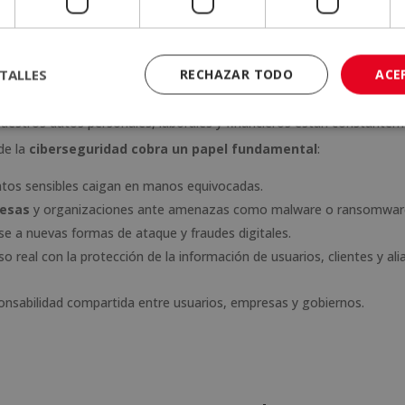
líticas para evitar futuras brechas
.
uridad en el mundo digital actual
TALLES
RECHAZAR TODO
ACE
otidianas —compras, comunicaciones, operaciones bancarias o gestio
 nuestros datos personales, laborales y financieros están constante
de la
ciberseguridad cobra un papel fundamental
:
atos sensibles caigan en manos equivocadas.
resas
y organizaciones ante amenazas como malware o ransomwar
e a nuevas formas de ataque y fraudes digitales.
real con la protección de la información de usuarios, clientes y ali
ponsabilidad compartida entre usuarios, empresas y gobiernos.