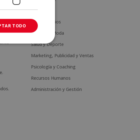
Ciencia
Artes y Oficios
PTAR TODO
Estética y Moda
nes
mente
Salud y Deporte
Marketing, Publicidad y Ventas
Psicología y Coaching
e.
Recursos Humanos
ados.
Administración y Gestión