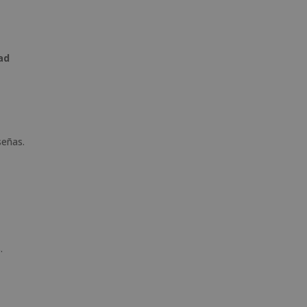
ad
señas.
.