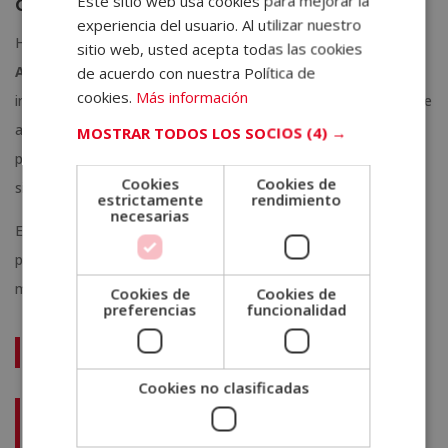
automatización
Este sitio web usa cookies para mejorar la
experiencia del usuario. Al utilizar nuestro
PORTUGUESE
Herramientas como
Google Analytics 4, Tableau, Adobe
sitio web, usted acepta todas las cookies
Analytics y Looker Studio
ofrecen capacidades para
de acuerdo con nuestra Política de
cookies.
Más información
implementar analítica avanzada. También existen soluciones de
automatización como
Segment, HubSpot o Zapier
que
MOSTRAR TODOS LOS SOCIOS
(4) →
permiten integrar datos y crear flujos de trabajo inteligentes
Cookies
Cookies de
sin necesidad de intervención manual.
estrictamente
rendimiento
necesarias
Estas herramientas no solo facilitan el análisis, sino que
permiten escalarlo y adaptarlo a diferentes áreas del negocio:
marketing, ventas, soporte y desarrollo de producto.
Cookies de
Cookies de
preferencias
funcionalidad
Te puede interesar:
Cookies no clasificadas
¿Por qué estudiar ciberseguridad? Una carrera con futuro,
impacto y alta demanda