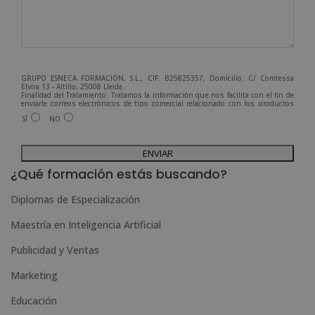
GRUPO ESNECA FORMACIÓN, S.L., CIF: B25825357, Domicilio: C/ Comtessa
Elvira 13 - Altillo, 25008 Lleida.
Finalidad del Tratamiento: Tratamos la información que nos facilita con el fin de
enviarle correos electrónicos de tipo comercial relacionado con los productos
ofrecidos y otros tipo de productos que fueran de su interés.
SÍ
NO
Legitimación del tratamiento: Consentimiento del interesado.
Derechos: Puede ejercitar sus derechos identificándose suficientemente,
dirigiéndose a la dirección admin@grupoesneca.com.
A
Para más información consulte nuestra Política de Privacidad.
Desea recibir información comercial (vía telefónica y/o email):
l
¿Qué formación estás buscando?
t
Diplomas de Especialización
e
Maestría en Inteligencia Artificial
r
n
Publicidad y Ventas
a
Marketing
t
Educación
i