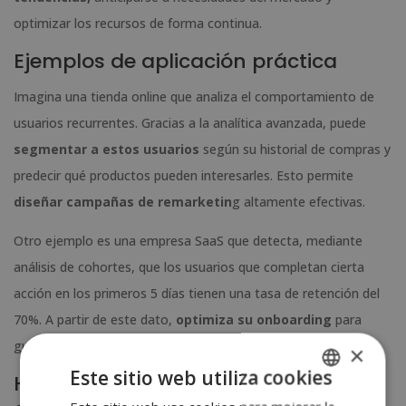
optimizar los recursos de forma continua.
Ejemplos de aplicación práctica
Imagina una tienda online que analiza el comportamiento de
usuarios recurrentes. Gracias a la analítica avanzada, puede
segmentar a estos usuarios
según su historial de compras y
predecir qué productos pueden interesarles. Esto permite
diseñar campañas de remarketin
g altamente efectivas.
Otro ejemplo es una empresa SaaS que detecta, mediante
análisis de cohortes, que los usuarios que completan cierta
acción en los primeros 5 días tienen una tasa de retención del
70%. A partir de este dato,
optimiza su onboarding
para
guiar a los nuevos clientes hacia ese comportamiento clave.
×
Este sitio web utiliza cookies
Herramientas complementarias y
SPANISH