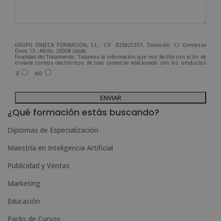
GRUPO ESNECA FORMACIÓN, S.L., CIF: B25825357, Domicilio: C/ Comtessa
Elvira 13 - Altillo, 25008 Lleida.
Finalidad del Tratamiento: Tratamos la información que nos facilita con el fin de
enviarle correos electrónicos de tipo comercial relacionado con los productos
ofrecidos y otros tipo de productos que fueran de su interés.
SÍ
NO
Legitimación del tratamiento: Consentimiento del interesado.
Derechos: Puede ejercitar sus derechos identificándose suficientemente,
dirigiéndose a la dirección admin@grupoesneca.com.
A
Para más información consulte nuestra Política de Privacidad.
Desea recibir información comercial (vía telefónica y/o email):
l
¿Qué formación estás buscando?
t
Diplomas de Especialización
e
Maestría en Inteligencia Artificial
r
n
Publicidad y Ventas
a
Marketing
t
Educación
i
Packs de Cursos
v