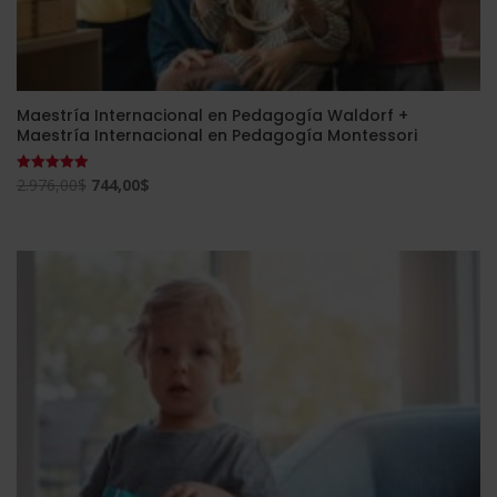
Maestría Internacional en Pedagogía Waldorf +
Maestría Internacional en Pedagogía Montessori
El
El
2.976,00
$
744,00
$
Valorado
con
precio
precio
5.00
de 5
original
actual
era:
es:
2.976,00$.
744,00$.