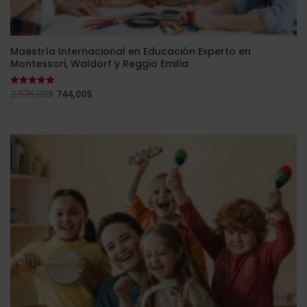
Maestría Internacional en Educación Experto en
Montessori, Waldorf y Reggio Emilia
El
El
2.976,00
$
744,00
$
Valorado
con
precio
precio
5.00
de 5
original
actual
era:
es:
2.976,00$.
744,00$.