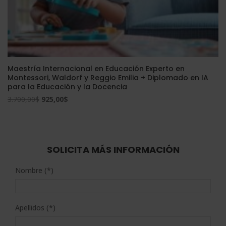
Maestría Internacional en Educación Experto en
Montessori, Waldorf y Reggio Emilia + Diplomado en IA
para la Educación y la Docencia
El
El
3.700,00
$
925,00
$
precio
precio
original
actual
era:
es:
3.700,00$.
925,00$.
SOLICITA MÁS INFORMACIÓN
Nombre (*)
Apellidos (*)