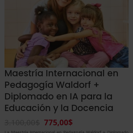
Maestría Internacional en
Pedagogía Waldorf +
Diplomado en IA para la
Educación y la Docencia
El
El
3.100,00
$
775,00
$
precio
precio
La Maestría Internacional en Pedagogía Waldorf + Diplomado