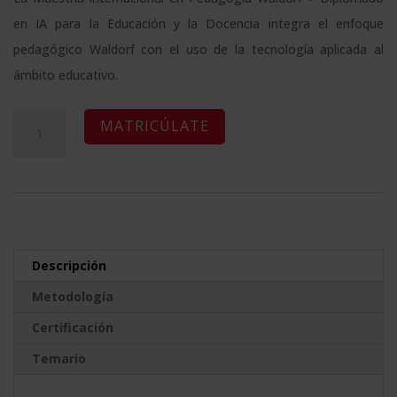
original
actual
en IA para la Educación y la Docencia integra el enfoque
era:
es:
pedagógico Waldorf con el uso de la tecnología aplicada al
3.100,00$.
775,00$.
ámbito educativo.
Maestría
A
MATRICÚLATE
Internacional
l
en
t
Pedagogía
e
Waldorf
r
+
n
Descripción
Diplomado
a
Metodología
en
t
IA
Certificación
i
para
v
Temario
la
e