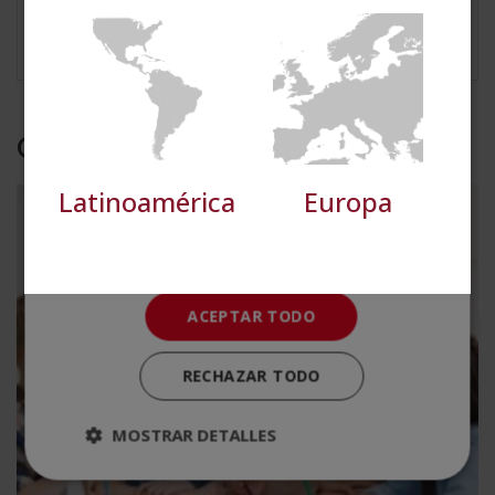
necesarias
educativo.
Cookies de
Cookies de
preferencias
funcionalidad
Otras titulaciones
Cookies no clasificadas
Latinoamérica
Europa
ACEPTAR TODO
RECHAZAR TODO
MOSTRAR DETALLES