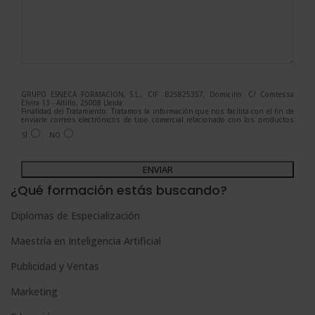
GRUPO ESNECA FORMACIÓN, S.L., CIF: B25825357, Domicilio: C/ Comtessa
Elvira 13 - Altillo, 25008 Lleida.
Finalidad del Tratamiento: Tratamos la información que nos facilita con el fin de
enviarle correos electrónicos de tipo comercial relacionado con los productos
ofrecidos y otros tipo de productos que fueran de su interés.
SÍ
NO
Legitimación del tratamiento: Consentimiento del interesado.
Derechos: Puede ejercitar sus derechos identificándose suficientemente,
dirigiéndose a la dirección admin@grupoesneca.com.
A
Para más información consulte nuestra Política de Privacidad.
Desea recibir información comercial (vía telefónica y/o email):
l
¿Qué formación estás buscando?
t
Diplomas de Especialización
e
Maestría en Inteligencia Artificial
r
n
Publicidad y Ventas
a
Marketing
t