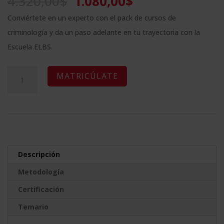
El
El
4.320,00
$
1.080,00
$
precio
precio
Conviértete en un experto con el pack de cursos de
original
actual
criminología y da un paso adelante en tu trayectoria con la
era:
es:
Escuela ELBS.
4.320,00$.
1.080,00$.
Pack
A
MATRICÚLATE
Criminología:
l
Diplomado
t
en
e
Criminología
r
+
n
Descripción
Diplomado
a
Metodología
en
t
Psicología
Certificación
i
Forense
v
Temario
+
e