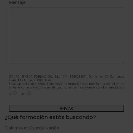
Mensaje
GRUPO ESNECA FORMACIÓN, S.L., CIF: B25825357, Domicilio: C/ Comtessa
Elvira 13 - Altillo, 25008 Lleida.
Finalidad del Tratamiento: Tratamos la información que nos facilita con el fin de
enviarle correos electrónicos de tipo comercial relacionado con los productos
ofrecidos y otros tipo de productos que fueran de su interés.
SÍ
NO
Legitimación del tratamiento: Consentimiento del interesado.
Derechos: Puede ejercitar sus derechos identificándose suficientemente,
dirigiéndose a la dirección admin@grupoesneca.com.
A
Para más información consulte nuestra Política de Privacidad.
Desea recibir información comercial (vía telefónica y/o email):
l
¿Qué formación estás buscando?
t
Diplomas de Especialización
e