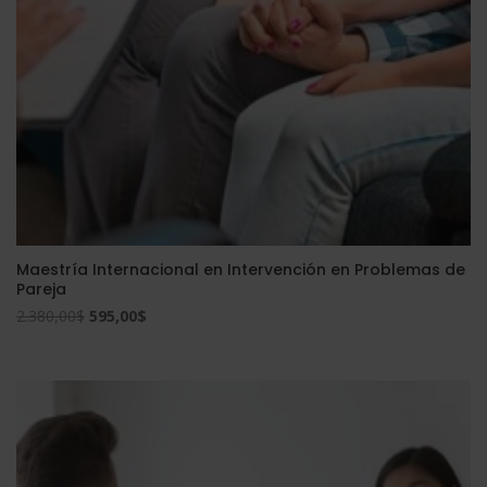
Maestría Internacional en Intervención en Problemas de
Pareja
El
El
2.380,00
$
595,00
$
precio
precio
original
actual
era:
es:
2.380,00$.
595,00$.