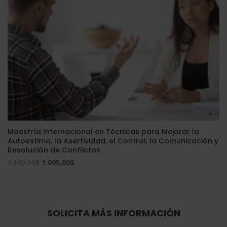
Maestría Internacional en Técnicas para Mejorar la
Autoestima, la Asertividad, el Control, la Comunicación y
Resolución de Conflictos
El
El
2.190,00
$
1.095,00
$
precio
precio
original
actual
era:
es:
2.190,00$.
1.095,00$.
SOLICITA MÁS INFORMACIÓN