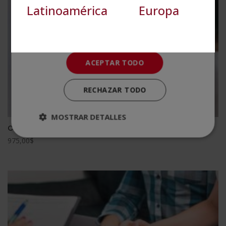
Cookies no clasificadas
Latinoamérica
Europa
ACEPTAR TODO
RECHAZAR TODO
MOSTRAR DETALLES
Curso Universitario de Especialización en Neurología
975,00
$