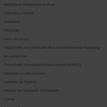
Maestría en Inteligencia Artificial
r
n
Publicidad y Ventas
a
Marketing
t
Educación
i
Packs de Cursos
v
e
Titulaciones con certificado de la Harvard Business Publishing
:
Sin categorizar
Titulaciones Universidad Vitoria-Gasteiz (EUNEIZ)
Liderazgo y Comunicación
Diplomas de Experto
Másters de Formación Permanente
Ciencia