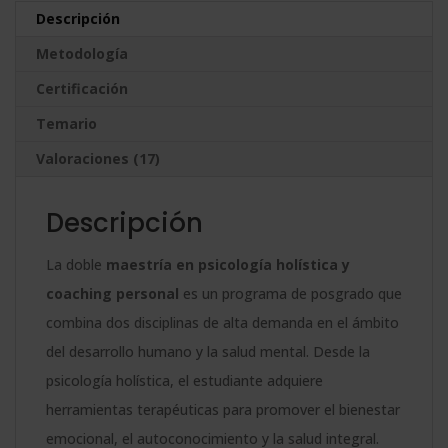
+
n
Descripción
Maestría
a
Metodología
Internacional
t
en
Certificación
i
Coaching
v
Temario
Personal
e
Valoraciones (17)
-
:
Doble
Descripción
Titulación
-
La doble
maestría en psicología holística y
Diploma
coaching personal
es un programa de posgrado que
Acreditado
combina dos disciplinas de alta demanda en el ámbito
por
del desarrollo humano y la salud mental. Desde la
Apostilla
psicología holística, el estudiante adquiere
de
herramientas terapéuticas para promover el bienestar
la
emocional, el autoconocimiento y la salud integral.