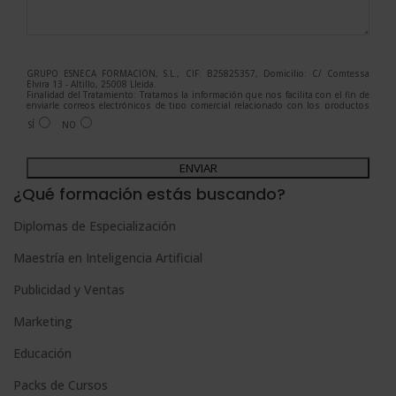
GRUPO ESNECA FORMACIÓN, S.L., CIF: B25825357, Domicilio: C/ Comtessa
Elvira 13 - Altillo, 25008 Lleida.
Finalidad del Tratamiento: Tratamos la información que nos facilita con el fin de
enviarle correos electrónicos de tipo comercial relacionado con los productos
ofrecidos y otros tipo de productos que fueran de su interés.
SÍ
NO
Legitimación del tratamiento: Consentimiento del interesado.
Derechos: Puede ejercitar sus derechos identificándose suficientemente,
dirigiéndose a la dirección admin@grupoesneca.com.
A
Para más información consulte nuestra Política de Privacidad.
Desea recibir información comercial (vía telefónica y/o email):
l
¿Qué formación estás buscando?
t
Diplomas de Especialización
e
Maestría en Inteligencia Artificial
r
n
Publicidad y Ventas
a
Marketing
t
Educación
i
Packs de Cursos
v