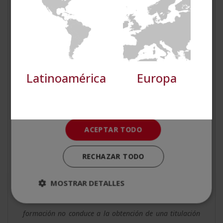
promover el equilibrio emocional. El creciente interés
social por soluciones terapéuticas integradoras y el
Cookies de
Cookies de
preferencias
funcionalidad
auge del bienestar como sector económico han
ampliado el espacio para los conocimientos
psicológicos con herramientas de coaching. Tener una
Cookies no clasificadas
Latinoamérica
Europa
base con estos conocimientos permite desarrollarse
en múltiples direcciones, adaptándose a los intereses,
el contexto y el proyecto profesional de cada
persona.
ACEPTAR TODO
Ficha formativa
RECHAZAR TODO
Descarga
aquí
la ficha formativa.
MOSTRAR DETALLES
«El contenido se encuentra orientado hacia la
adquisición de formación teórica complementaria. Esta
formación no conduce a la obtención de una titulación