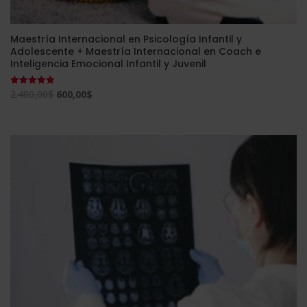
Maestría Internacional en Psicología Infantil y
Adolescente + Maestría Internacional en Coach e
Inteligencia Emocional Infantil y Juvenil
El
El
2.400,00
$
600,00
$
Valorado
con
precio
precio
5.00
de 5
original
actual
era:
es:
2.400,00$.
600,00$.