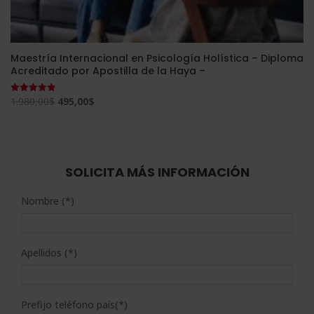
Maestría Internacional en Psicología Holística – Diploma
Acreditado por Apostilla de la Haya –
El
El
1.980,00
$
495,00
$
Valorado
con
precio
precio
4.85
de 5
original
actual
era:
es:
1.980,00$.
495,00$.
SOLICITA MÁS INFORMACIÓN
Nombre (*)
Apellidos (*)
Prefijo teléfono país(*)