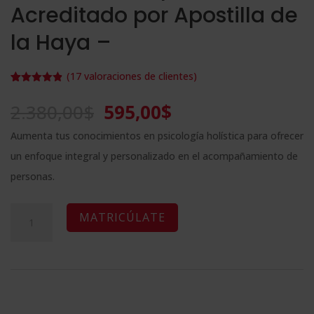
Acreditado por Apostilla de
la Haya –
(
17
valoraciones de clientes)
Valorado
17
con
4.82
de
El
El
2.380,00
$
595,00
$
5 en base
a
precio
precio
valoracione
Aumenta tus conocimientos en psicología holística para ofrecer
s de
original
actual
clientes
un enfoque integral y personalizado en el acompañamiento de
era:
es:
personas.
2.380,00$.
595,00$.
Maestría
A
MATRICÚLATE
Internacional
l
en
t
Psicología
e
Holística
r