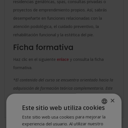
residencias geriátricas, spas, consultas privadas o
proyectos de emprendimiento propios. Así, sabrás
desempeñarte en funciones relacionadas con la
atención podológica, el cuidado preventivo, la
rehabilitación funcional y la estética del pie.
Ficha formativa
Haz clic en el siguiente
enlace
y consulta la ficha
formativa.
*El contenido del curso se encuentra orientado hacia la
adquisición de formación teórica complementaria. Este
curso no conduce a la obtención de una titulación
×
oficial.
Este sitio web utiliza cookies
Este sitio web usa cookies para mejorar la
SPANISH
experiencia del usuario. Al utilizar nuestro
PORTUGUESE