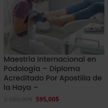
Maestría Internacional en
Podología – Diploma
Acreditado Por Apostilla de
la Haya –
El
El
2.380,00
$
595,00
$
precio
precio