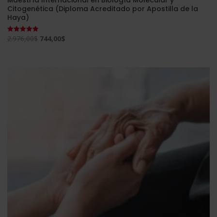
Citogenética (Diploma Acreditado por Apostilla de la
Haya)
El
El
2.976,00
$
744,00
$
Valorado
con
precio
precio
5.00
de 5
original
actual
era:
es:
2.976,00$.
744,00$.