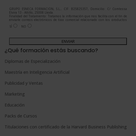
GRUPO ESNECA FORMACIÓN, S.L., CIF: B25825357, Domicilio: C/ Comtessa
Elvira 13 - Altillo, 25008 Lleida.
Finalidad del Tratamiento: Tratamos la información que nos facilita con el fin de
enviarle correos electrónicos de tipo comercial relacionado con los productos
ofrecidos y otros tipo de productos que fueran de su interés.
SÍ
NO
Legitimación del tratamiento: Consentimiento del interesado.
Derechos: Puede ejercitar sus derechos identificándose suficientemente,
dirigiéndose a la dirección admin@grupoesneca.com.
A
Para más información consulte nuestra Política de Privacidad.
Desea recibir información comercial (vía telefónica y/o email):
l
¿Qué formación estás buscando?
t
Diplomas de Especialización
e
Maestría en Inteligencia Artificial
r
n
Publicidad y Ventas
a
Marketing
t
Educación
i
Packs de Cursos
v
e
Titulaciones con certificado de la Harvard Business Publishing
: