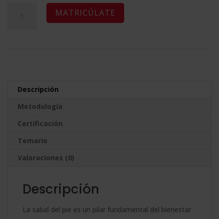
original
actual
Maestría
A
MATRICÚLATE
era:
es:
Internacional
l
2.380,00$.
595,00$.
en
t
Podología
e
-
r
Diploma
n
Descripción
Acreditado
a
Metodología
Por
t
Apostilla
Certificación
i
de
v
Temario
la
e
Valoraciones (0)
Haya
:
-
Descripción
cantidad
La salud del pie es un pilar fundamental del bienestar