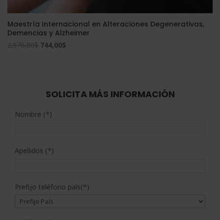
Maestría Internacional en Alteraciones Degenerativas,
Demencias y Alzheimer
El
El
2.976,00
$
744,00
$
precio
precio
original
actual
era:
es:
2.976,00$.
744,00$.
SOLICITA MÁS INFORMACIÓN
Nombre (*)
Apellidos (*)
Prefijo teléfono país(*)