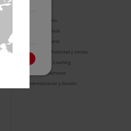
Ciencia
Cookies no
Artes y Oficios
clasificadas
Estética y Moda
Salud y Deporte
Marketing, Publicidad y Ventas
PTAR TODO
Psicología y Coaching
Recursos Humanos
Administración y Gestión