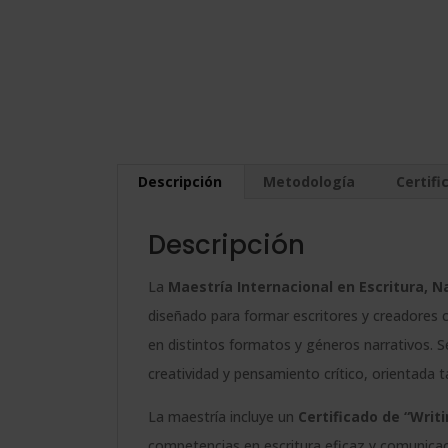
Descripción
Metodología
Certifi
Descripción
La
Maestría Internacional en Escritura, Na
diseñado para formar escritores y creadores c
en distintos formatos y géneros narrativos. S
creatividad y pensamiento crítico, orientada 
La maestría incluye un
Certificado de “Writ
competencias en escritura eficaz y comunicaci