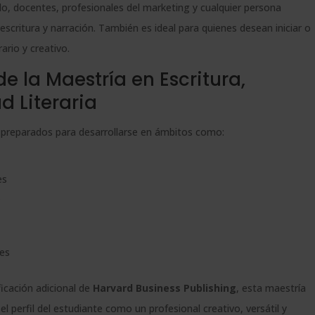
do, docentes, profesionales del marketing y cualquier persona
escritura y narración. También es ideal para quienes desean iniciar o
ario y creativo.
e la Maestría en Escritura,
d Literaria
án preparados para desarrollarse en ámbitos como:
es
s
les
ficación adicional de
Harvard Business Publishing
, esta maestría
l perfil del estudiante como un profesional creativo, versátil y