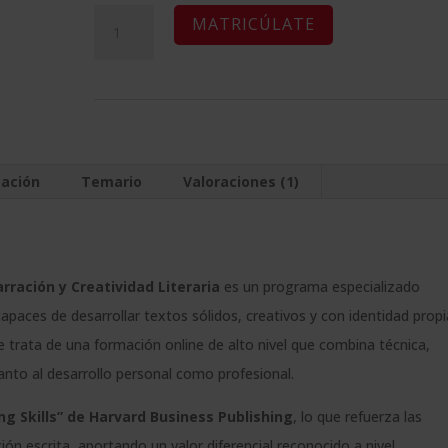
Maestría
A
MATRICÚLATE
Internacional
l
en
t
Escritura,
e
Narración
r
y
n
cación
Temario
Valoraciones (1)
Creatividad
a
Literaria
t
(Con
i
Certificado
v
rración y Creatividad Literaria
es un programa especializado
de
e
apaces de desarrollar textos sólidos, creativos y con identidad propi
"Writing
:
e trata de una formación online de alto nivel que combina técnica,
skills"
tanto al desarrollo personal como profesional.
de
ing Skills” de Harvard Business Publishing
, lo que refuerza las
la
ón escrita, aportando un valor diferencial reconocido a nivel