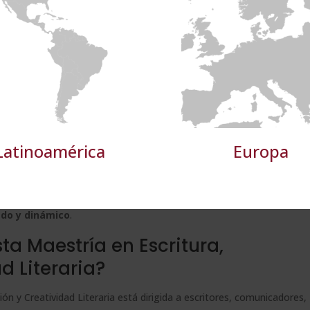
como:
S LOS SOCIOS
(4) →
Cookies de
Cookies de
Cookies de
e
rendimiento
preferencias
funcionalidad
torias
ad literaria
ofónica
TALLES
RECHAZAR TODO
ACE
Latinoamérica
Europa
senciales como el storytelling, el ritmo narrativo, la coherencia
incluye ejercicios de autoevaluación y tutorías personalizadas,
ado y dinámico
.
ta Maestría en Escritura,
d Literaria?
ión y Creatividad Literaria está dirigida a escritores, comunicadores,