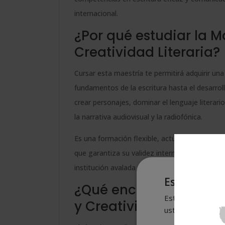
internacional.
¿Por qué estudiar la Ma
Creatividad Literaria?
Cursar esta maestría te permitirá adquirir un
fundamentos de la escritura hasta el desarroll
crear personajes, dominar el lenguaje literario
la narrativa audiovisual y la radiofónica.
Es una formación flexible, actualizada y com
que garantiza su validez internacional en los
institución avalada por la
CECAP
, máxima enti
Este sitio w
¿Qué encontrarás en la
Este sitio web usa
y Creatividad Literaria
usted acepta toda