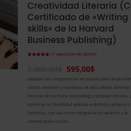
Creatividad Literaria (
Certificado de «Writing
skills» de la Harvard
Business Publishing)
(
1
valoración de cliente)
Valorado
1
con
5.00
de
El
El
2.380,00
$
595,00
$
5 en base
a
valoración
precio
precio
de un
Adquiere las competencias necesarias para desarrollar
cliente
original
actual
textos creativos y narrativos de alta calidad, dominar
era:
es:
técnicas de escritura, storytelling y lenguaje literario, 
2.380,00$.
595,00$.
potenciar la creatividad aplicada a distintos géneros y
formatos, con una visión integral de la narración y la
comunicación escrita.