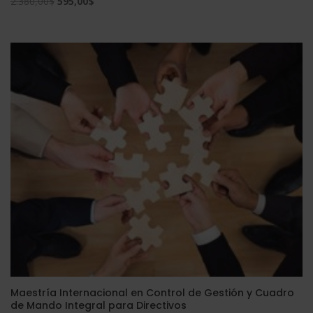
El
El
2.380,00
$
595,00
$
precio
precio
original
actual
era:
es:
2.380,00$.
595,00$.
Maestría Internacional en Control de Gestión y Cuadro
de Mando Integral para Directivos