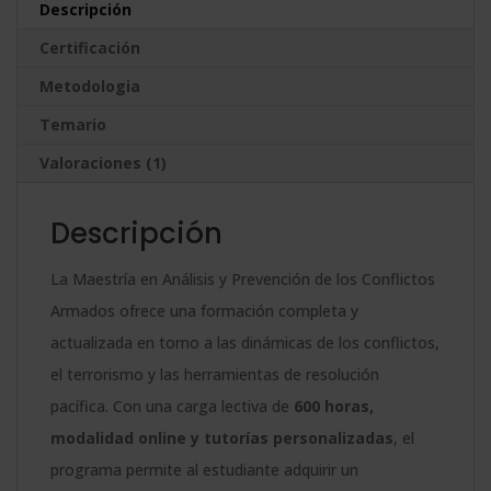
Descripción
de
a
Certificación
los
t
Conflictos
Metodologia
i
Armados
v
Temario
y
e
Valoraciones (1)
el
:
Terrorismo
Descripción
-
Diploma
La Maestría en Análisis y Prevención de los Conflictos
Acreditado
Armados ofrece una formación completa y
por
actualizada en torno a las dinámicas de los conflictos,
Apostilla
el terrorismo y las herramientas de resolución
de
pacífica. Con una carga lectiva de
600 horas,
la
modalidad online y tutorías personalizadas
, el
Haya
programa permite al estudiante adquirir un