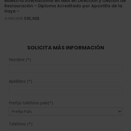
Maestría Internacional en MBA en Dirección y Gestión de
Restauración – Diploma Acreditado por Apostilla de la
Haya –
El
El
2.380,00
$
595,00
$
precio
precio
original
actual
era:
es:
2.380,00$.
595,00$.
SOLICITA MÁS INFORMACIÓN
Nombre (*)
Apellidos (*)
Prefijo teléfono país(*)
Teléfono (*)