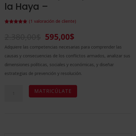
la Haya –
(
1
valoración de cliente)
Valorado
1
con
5.00
de
El
El
2.380,00
$
595,00
$
5 en base
a
valoración
precio
precio
de un
Adquiere las competencias necesarias para comprender las
cliente
original
actual
causas y consecuencias de los conflictos armados, analizar sus
era:
es:
dimensiones políticas, sociales y económicas, y diseñar
2.380,00$.
595,00$.
estrategias de prevención y resolución.
Maestría
A
MATRICÚLATE
Internacional
l
en
t
Análisis
e
y
r
Prevención
n