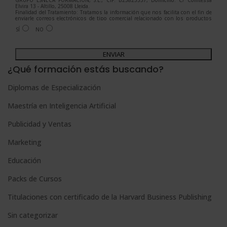
GRUPO ESNECA FORMACIÓN, S.L., CIF: B25825357, Domicilio: C/ Comtessa
Elvira 13 - Altillo, 25008 Lleida.
Finalidad del Tratamiento: Tratamos la información que nos facilita con el fin de
enviarle correos electrónicos de tipo comercial relacionado con los productos
ofrecidos y otros tipo de productos que fueran de su interés.
SÍ
NO
Legitimación del tratamiento: Consentimiento del interesado.
Derechos: Puede ejercitar sus derechos identificándose suficientemente,
dirigiéndose a la dirección admin@grupoesneca.com.
A
Para más información consulte nuestra Política de Privacidad.
Desea recibir información comercial (vía telefónica y/o email):
l
¿Qué formación estás buscando?
t
Diplomas de Especialización
e
Maestría en Inteligencia Artificial
r
n
Publicidad y Ventas
a
Marketing
t
Educación
i
Packs de Cursos
v
e
Titulaciones con certificado de la Harvard Business Publishing
:
Sin categorizar