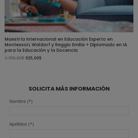
Maestría Internacional en Educación Experto en
Montessori, Waldorf y Reggio Emilia + Diplomado en IA
para la Educación y la Docencia
El
El
3.700,00
$
925,00
$
precio
precio
original
actual
era:
es:
3.700,00$.
925,00$.
SOLICITA MÁS INFORMACIÓN
Nombre (*)
Apellidos (*)