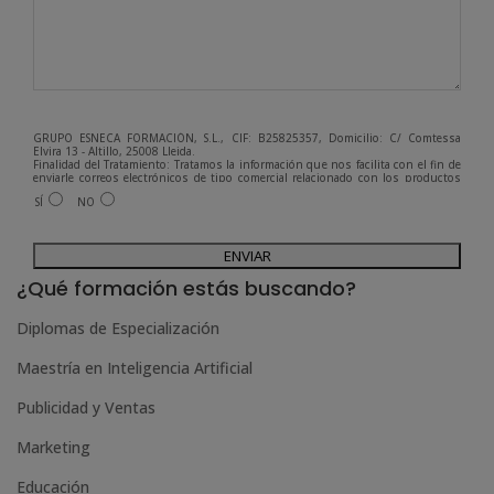
GRUPO ESNECA FORMACIÓN, S.L., CIF: B25825357, Domicilio: C/ Comtessa
Elvira 13 - Altillo, 25008 Lleida.
Finalidad del Tratamiento: Tratamos la información que nos facilita con el fin de
enviarle correos electrónicos de tipo comercial relacionado con los productos
ofrecidos y otros tipo de productos que fueran de su interés.
SÍ
NO
Legitimación del tratamiento: Consentimiento del interesado.
Derechos: Puede ejercitar sus derechos identificándose suficientemente,
dirigiéndose a la dirección admin@grupoesneca.com.
A
Para más información consulte nuestra Política de Privacidad.
Desea recibir información comercial (vía telefónica y/o email):
l
¿Qué formación estás buscando?
t
Diplomas de Especialización
e
Maestría en Inteligencia Artificial
r
n
Publicidad y Ventas
a
Marketing
t
Educación