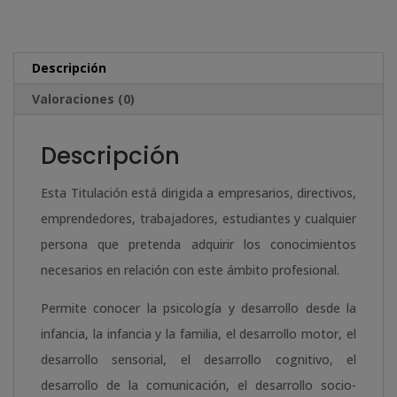
Inclusiva
e
cantidad
r
n
Descripción
a
Valoraciones (0)
t
i
Descripción
v
e
Esta Titulación está dirigida a empresarios, directivos,
:
emprendedores, trabajadores, estudiantes y cualquier
persona que pretenda adquirir los conocimientos
necesarios en relación con este ámbito profesional.
Permite conocer la psicología y desarrollo desde la
infancia, la infancia y la familia, el desarrollo motor, el
desarrollo sensorial, el desarrollo cognitivo, el
desarrollo de la comunicación, el desarrollo socio-