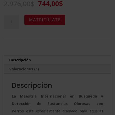
El
El
2.976,00
$
744,00
$
5 en base
a
valoración
precio
precio
de un
cliente
original
actual
Maestría
A
MATRICÚLATE
era:
es:
Internacional
l
2.976,00$.
744,00$.
en
t
Búsqueda
e
y
r
Detección
n
Descripción
de
a
Valoraciones (1)
Sustancias
t
Olorosas
i
Descripción
con
v
Perros
e
La
Maestría Internacional en Búsqueda y
cantidad
:
Detección de Sustancias Olorosas con
Perros
está especialmente diseñado para aquellas