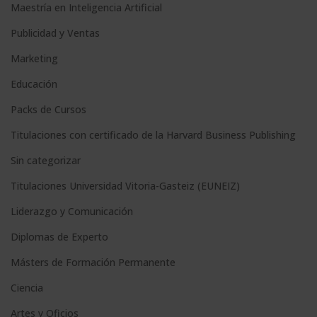
Maestría en Inteligencia Artificial
r
n
Publicidad y Ventas
a
Marketing
t
Educación
i
Packs de Cursos
v
e
Titulaciones con certificado de la Harvard Business Publishing
:
Sin categorizar
Titulaciones Universidad Vitoria-Gasteiz (EUNEIZ)
Liderazgo y Comunicación
Diplomas de Experto
Másters de Formación Permanente
Ciencia
Artes y Oficios