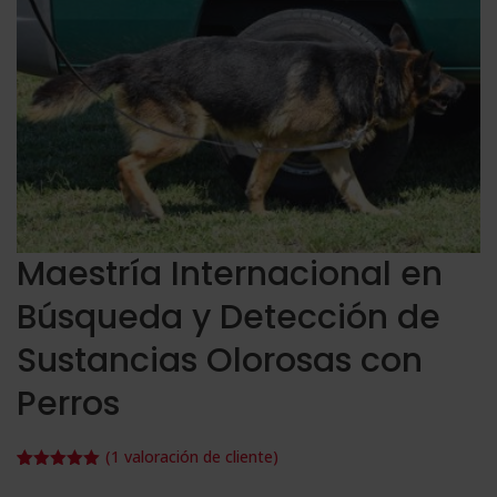
Maestría Internacional en
Búsqueda y Detección de
Sustancias Olorosas con
Perros
(
1
valoración de cliente)
Valorado
1
con
5.00
de