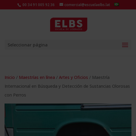
00 34 91 005 92 36
comercial@escuelaelbs.lat
Seleccionar página
Inicio
/
Maestrías en línea
/
Artes y Oficios
/ Maestría
Internacional en Búsqueda y Detección de Sustancias Olorosas
con Perros