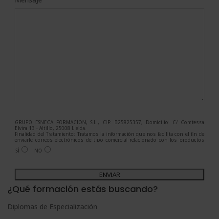
GRUPO ESNECA FORMACIÓN, S.L., CIF: B25825357, Domicilio: C/ Comtessa
Elvira 13 - Altillo, 25008 Lleida.
Finalidad del Tratamiento: Tratamos la información que nos facilita con el fin de
enviarle correos electrónicos de tipo comercial relacionado con los productos
ofrecidos y otros tipo de productos que fueran de su interés.
SÍ
NO
Legitimación del tratamiento: Consentimiento del interesado.
Derechos: Puede ejercitar sus derechos identificándose suficientemente,
dirigiéndose a la dirección admin@grupoesneca.com.
A
Para más información consulte nuestra Política de Privacidad.
Desea recibir información comercial (vía telefónica y/o email):
l
¿Qué formación estás buscando?
t
Diplomas de Especialización
e