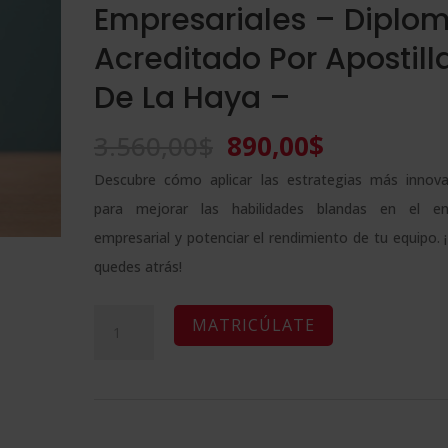
Empresariales – Diplo
Acreditado Por Apostill
De La Haya –
El
El
3.560,00
$
890,00
$
precio
precio
Descubre cómo aplicar las estrategias más innov
original
actual
para mejorar las habilidades blandas en el en
era:
es:
empresarial y potenciar el rendimiento de tu equipo. 
3.560,00$.
890,00$.
quedes atrás!
Maestría
A
MATRICÚLATE
Internacional
l
en
t
Gamificación
e
y
r