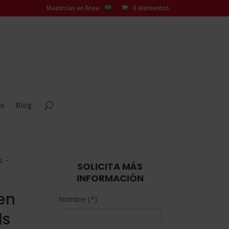
Maestrías en línea
0 elementos
o
Blog
s –
SOLICITA MÁS
INFORMACIÓN
en
Nombre (*)
ls