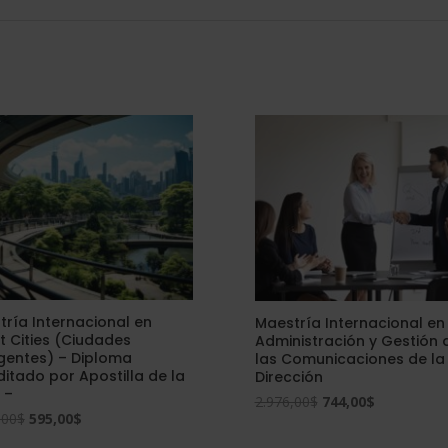
ría Internacional en
Maestría Internacional en
t Cities (Ciudades
Administración y Gestión 
igentes) – Diploma
las Comunicaciones de la
itado por Apostilla de la
Dirección
 –
El
El
2.976,00
$
744,00
$
El
El
,00
$
595,00
$
precio
precio
precio
precio
original
actual