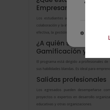
estrictament
necesarias
Empresariales?
Los estudiantes aprenderán a diseñar estr
colaboración y la innovación. También se enf
efectiva, la gestión de equipos y la resolución
MOSTRAR DE
¿A quién se dirige la 
Gamificación y Soft Sk
El programa está dirigido a profesionales d
sus habilidades blandas. Es ideal para empre
Salidas profesionales
Los egresados pueden desempeñarse como 
proyectos o expertos en desarrollo organiza
educativas y otras organizaciones.