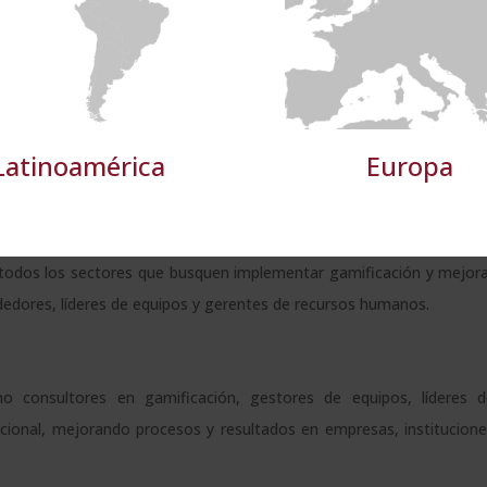
e
rendimiento
preferencias
funcionalidad
ategias de gamificación y a aplicar herramientas que fomenten 
ocarán en el desarrollo de competencias clave, como la comunicaci
 de conflictos.
TALLES
RECHAZAR TODO
ACE
Latinoamérica
Europa
Maestría Internacional en
ills Empresariales?
e todos los sectores que busquen implementar gamificación y mejor
ndedores, líderes de equipos y gerentes de recursos humanos.
consultores en gamificación, gestores de equipos, líderes d
cional, mejorando procesos y resultados en empresas, institucion