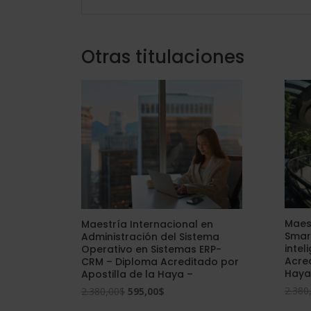
Otras titulaciones
Maest
Maestría Internacional en
Smar
Administración del Sistema
intel
Operativo en Sistemas ERP-
Acred
CRM – Diploma Acreditado por
Haya
Apostilla de la Haya –
El
El
2.380
2.380,00
$
595,00
$
precio
precio