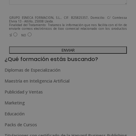
GRUPO ESNECA FORMACIÓN, S.L., CIF: B25825357, Domicilio: C/ Comtessa
Elvira 13 - Altillo, 25008 Lleida.
Finalidad del Tratamiento: Tratamos la información que nos facilita con el fin de
enviarle correos electrónicos de tipo comercial relacionado con los productos
ofrecidos y otros tipo de productos que fueran de su interés.
SÍ
NO
Legitimación del tratamiento: Consentimiento del interesado.
Derechos: Puede ejercitar sus derechos identificándose suficientemente,
dirigiéndose a la dirección admin@grupoesneca.com.
A
Para más información consulte nuestra Política de Privacidad.
Desea recibir información comercial (vía telefónica y/o email):
l
¿Qué formación estás buscando?
t
Diplomas de Especialización
e
Maestría en Inteligencia Artificial
r
n
Publicidad y Ventas
a
Marketing
t
Educación
i
Packs de Cursos
v
e
Titulaciones con certificado de la Harvard Business Publishing