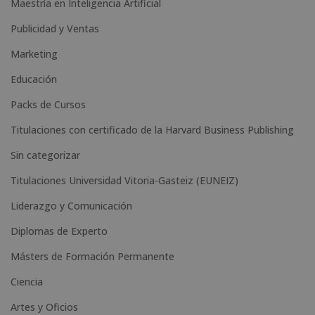
Maestría en Inteligencia Artificial
r
n
Publicidad y Ventas
a
Marketing
t
Educación
i
Packs de Cursos
v
e
Titulaciones con certificado de la Harvard Business Publishing
:
Sin categorizar
Titulaciones Universidad Vitoria-Gasteiz (EUNEIZ)
Liderazgo y Comunicación
Diplomas de Experto
Másters de Formación Permanente
Ciencia
Artes y Oficios