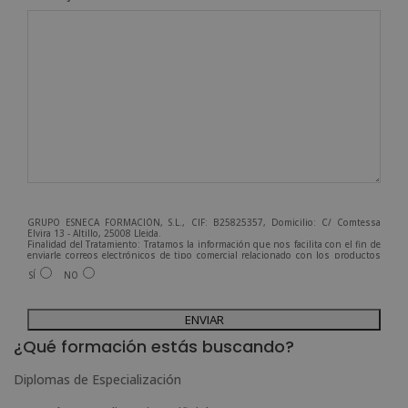
GRUPO ESNECA FORMACIÓN, S.L., CIF: B25825357, Domicilio: C/ Comtessa
Elvira 13 - Altillo, 25008 Lleida.
Finalidad del Tratamiento: Tratamos la información que nos facilita con el fin de
enviarle correos electrónicos de tipo comercial relacionado con los productos
ofrecidos y otros tipo de productos que fueran de su interés.
SÍ
NO
Legitimación del tratamiento: Consentimiento del interesado.
Derechos: Puede ejercitar sus derechos identificándose suficientemente,
dirigiéndose a la dirección admin@grupoesneca.com.
A
Para más información consulte nuestra Política de Privacidad.
Desea recibir información comercial (vía telefónica y/o email):
l
¿Qué formación estás buscando?
t
Diplomas de Especialización
e