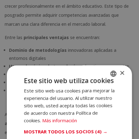
crecer profesionalmente en el ámbito educativo. Este tipo de
posgrado permite adquirir competencias avanzadas que
marcan una clara diferencia en el mercado laboral.
Entre las
principales ventajas
se encuentran:
Dominio de metodologías
innovadoras aplicadas a
entornos digitales
Uso pedagógico de tecnologías
educativas emergentes
×
Diseño de proyectos educativos
innovadores
Este sitio web utiliza cookies
Mejora del perfil profesional
y oportunidades laborales
Este sitio web usa cookies para mejorar la
SPANISH
Capacidad de liderazgo
en procesos de transformación
experiencia del usuario. Al utilizar nuestro
educativa
PORTUGUESE
sitio web, usted acepta todas las cookies
de acuerdo con nuestra Política de
Además, una maestría aporta una
visión crítica y
cookies.
Más información
actualizada
, fundamental para responder a los retos
MOSTRAR TODOS LOS SOCIOS
(4) →
educativos contemporáneos con soluciones reales y