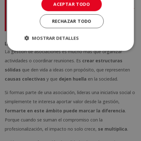
ACEPTAR TODO
Asociaciones, ONG y Otras Entidades Sin Ánimo de Lucro +
Maestría Internacional en Cooperación Internacional –
RECHAZAR TODO
Diploma Acreditado por Apostilla de la Haya –
MOSTRAR DETALLES
Liderar con propósito empieza por formarse
La gestión de asociaciones es mucho más que organizar
actividades o coordinar reuniones. Es
crear estructuras
sólidas
que den vida a ideas con propósito, que representen
causas colectivas
y que
dejen huella
en la sociedad.
Si formas parte de una asociación, lideras una iniciativa social o
simplemente te interesa aportar valor desde la gestión,
formarte en este ámbito puede marcar la diferencia
.
Porque cuando se suman el compromiso con la
profesionalización, el impacto no solo crece,
se multiplica
.