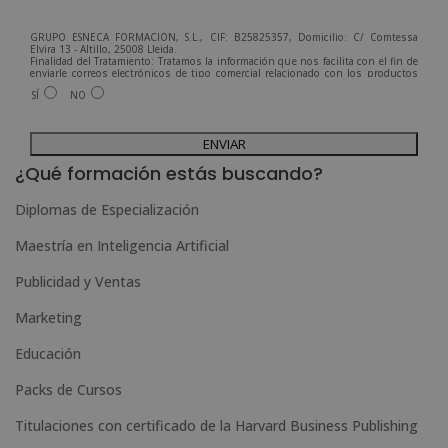
GRUPO ESNECA FORMACIÓN, S.L., CIF: B25825357, Domicilio: C/ Comtessa
Elvira 13 - Altillo, 25008 Lleida.
Finalidad del Tratamiento: Tratamos la información que nos facilita con el fin de
enviarle correos electrónicos de tipo comercial relacionado con los productos
ofrecidos y otros tipo de productos que fueran de su interés.
SÍ
NO
Legitimación del tratamiento: Consentimiento del interesado.
Derechos: Puede ejercitar sus derechos identificándose suficientemente,
dirigiéndose a la dirección admin@grupoesneca.com.
A
Para más información consulte nuestra Política de Privacidad.
Desea recibir información comercial (vía telefónica y/o email):
l
¿Qué formación estás buscando?
t
Diplomas de Especialización
e
Maestría en Inteligencia Artificial
r
n
Publicidad y Ventas
a
Marketing
t
Educación
i
Packs de Cursos
v
e
Titulaciones con certificado de la Harvard Business Publishing