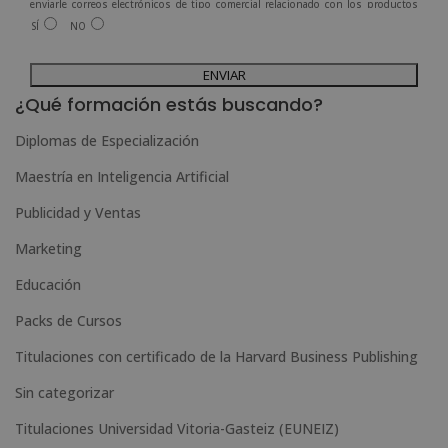
enviarle correos electrónicos de tipo comercial relacionado con los productos
ofrecidos y otros tipo de productos que fueran de su interés.
SÍ
NO
Legitimación del tratamiento: Consentimiento del interesado.
Derechos: Puede ejercitar sus derechos identificándose suficientemente,
dirigiéndose a la dirección admin@grupoesneca.com.
A
Para más información consulte nuestra Política de Privacidad.
Desea recibir información comercial (vía telefónica y/o email):
l
¿Qué formación estás buscando?
t
Diplomas de Especialización
e
Maestría en Inteligencia Artificial
r
n
Publicidad y Ventas
a
Marketing
t
Educación
i
Packs de Cursos
v
e
Titulaciones con certificado de la Harvard Business Publishing
:
Sin categorizar
Titulaciones Universidad Vitoria-Gasteiz (EUNEIZ)