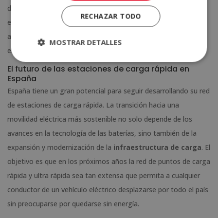
depende de las características del vehículo. Algunos coches
RECHAZAR TODO
eléctricos no están diseñados para aceptar potencias muy
altas, lo que puede ralentizar el proceso de carga, incluso en
MOSTRAR DETALLES
estaciones ultra rápidas.
El futuro de las estaciones de carga rápida en
España
España tiene un gran potencial para seguir desarrollando su red
de estaciones de carga rápida. La transición hacia una
movilidad eléctrica más sostenible no solo depende de los
avances en la tecnología de las baterías, sino también de la
expansión y modernización de la
infraestructura de carga
. El
objetivo es que en los próximos años la red de puntos de carga
rápida y ultra rápida sea tan extensa que permita a cualquier
conductor de un vehículo eléctrico desplazarse por todo el país
sin preocuparse por quedarse sin energía.