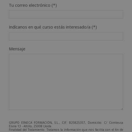
Tu correo electrónico (*)
Indícanos en qué curso estás interesado/a (*)
Mensaje
GRUPO ESNECA FORMACIÓN, S.L., CIF: B25825357, Domicilio: C/ Comtessa
Elvira 13 - Altillo, 25008 Lleida.
Finalidad del Tratamiento: Tratamos la información que nos facilita con el fin de