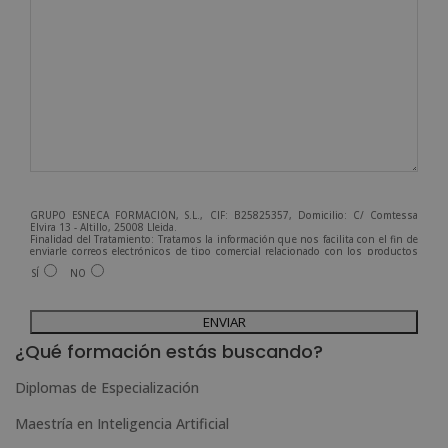
GRUPO ESNECA FORMACIÓN, S.L., CIF: B25825357, Domicilio: C/ Comtessa
Elvira 13 - Altillo, 25008 Lleida.
Finalidad del Tratamiento: Tratamos la información que nos facilita con el fin de
enviarle correos electrónicos de tipo comercial relacionado con los productos
ofrecidos y otros tipo de productos que fueran de su interés.
SÍ
NO
Legitimación del tratamiento: Consentimiento del interesado.
Derechos: Puede ejercitar sus derechos identificándose suficientemente,
dirigiéndose a la dirección admin@grupoesneca.com.
A
Para más información consulte nuestra Política de Privacidad.
Desea recibir información comercial (vía telefónica y/o email):
l
¿Qué formación estás buscando?
t
Diplomas de Especialización
e
Maestría en Inteligencia Artificial
r