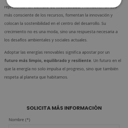
representan un
cambio de mentalidad
. Promueven un uso
más consciente de los recursos, fomentan la innovación y
colocan la sostenibilidad en el centro del desarrollo. Su
crecimiento no es una moda, sino una respuesta necesaria a
los desafíos ambientales y sociales actuales.
Adoptar las energías renovables significa apostar por un
futuro más limpio, equilibrado y resiliente
. Un futuro en el
que la energía no solo impulsa el progreso, sino que también
respeta al planeta que habitamos.
SOLICITA MÁS INFORMACIÓN
Nombre (*)