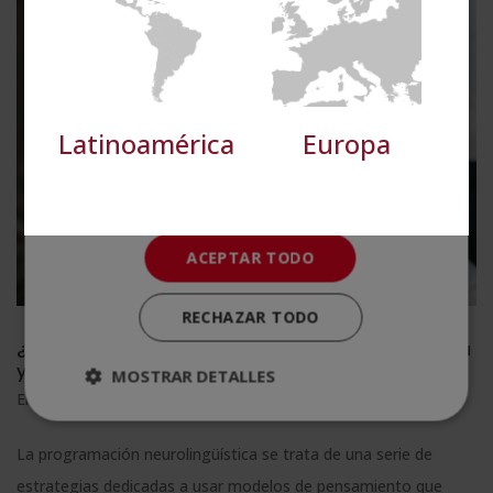
Cookies de
Cookies de
preferencias
funcionalidad
Cookies no clasificadas
Latinoamérica
Europa
ACEPTAR TODO
RECHAZAR TODO
¿En qué consiste la programación neurolingüística
y cómo aplicarla?
MOSTRAR DETALLES
Ene 5, 2026
|
Psicología y Coaching
La programación neurolingüística se trata de una serie de
estrategias dedicadas a usar modelos de pensamiento que