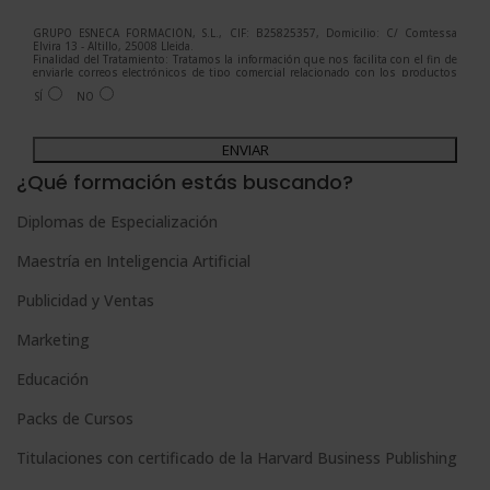
GRUPO ESNECA FORMACIÓN, S.L., CIF: B25825357, Domicilio: C/ Comtessa
Elvira 13 - Altillo, 25008 Lleida.
Finalidad del Tratamiento: Tratamos la información que nos facilita con el fin de
enviarle correos electrónicos de tipo comercial relacionado con los productos
ofrecidos y otros tipo de productos que fueran de su interés.
SÍ
NO
Legitimación del tratamiento: Consentimiento del interesado.
Derechos: Puede ejercitar sus derechos identificándose suficientemente,
dirigiéndose a la dirección admin@grupoesneca.com.
A
Para más información consulte nuestra Política de Privacidad.
Desea recibir información comercial (vía telefónica y/o email):
l
¿Qué formación estás buscando?
t
Diplomas de Especialización
e
Maestría en Inteligencia Artificial
r
n
Publicidad y Ventas
a
Marketing
t
Educación
i
Packs de Cursos
v
e
Titulaciones con certificado de la Harvard Business Publishing
: