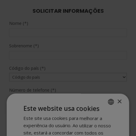
SOLICITAR INFORMAÇÕES
Nome (*)
Sobrenome (*)
Código do país (*)
Número de telefone (*)
×
Este website usa cookies
Email (*)
Este site usa cookies para melhorar a
SPANISH
experiência do usuário. Ao utilizar o nosso
PORTUGUESE
site, estará a concordar com todos os
Diga-nos em que curso você está interessado (*)