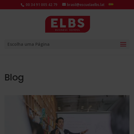
00 34 91 005 42 79
brasil@escuelaelbs.lat
Escolha uma Página
Blog