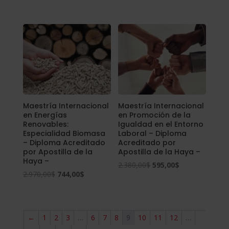
era:
es:
precio
precio
2.380,00$.
595,00$.
original
actual
era:
es:
2.976,00$.
744,00$.
Maestría Internacional
Maestría Internacional
en Energías
en Promoción de la
Renovables:
Igualdad en el Entorno
Especialidad Biomasa
Laboral – Diploma
– Diploma Acreditado
Acreditado por
por Apostilla de la
Apostilla de la Haya –
Haya –
El
El
2.380,00
$
595,00
$
El
El
2.970,00
$
744,00
$
precio
precio
precio
precio
original
actual
original
actual
era:
es:
era:
es:
←
1
2
3
…
6
7
8
9
10
11
12
…
2.380,00$.
595,00$.
2.970,00$.
744,00$.