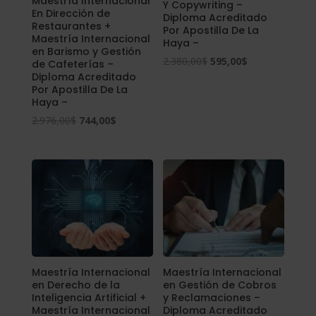
Maestría Internacional
Y Copywriting –
En Dirección de
Diploma Acreditado
Restaurantes +
Por Apostilla De La
Maestría Internacional
Haya –
en Barismo y Gestión
El
El
2.380,00
$
595,00
$
de Cafeterías –
Diploma Acreditado
precio
precio
Por Apostilla De La
original
actual
Haya –
era:
es:
El
El
2.976,00
$
744,00
$
2.380,00$.
595,00$.
precio
precio
original
actual
era:
es:
2.976,00$.
744,00$.
Maestría Internacional
Maestría Internacional
en Derecho de la
en Gestión de Cobros
Inteligencia Artificial +
y Reclamaciones –
Maestría Internacional
Diploma Acreditado