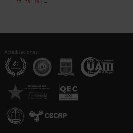
27
28
29
→
Acreditaciones: