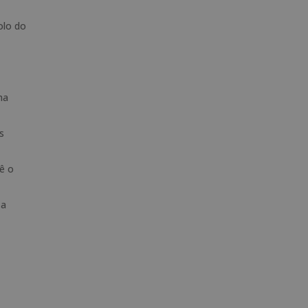
olo do
ma
s
ê o
 a