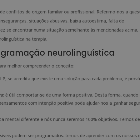
de conflitos de origem familiar ou profissional. Referimo-nos a que
 inseguranças, situações abusivas, baixa autoestima, falta de
vez se encontrar numa situação semelhante às mencionadas acima,
linguística na terapia.
rogramação neurolinguística
para melhor compreender o conceito:
, se acredita que existe uma solução para cada problema, é prová
: é útil comportar-se de uma forma positiva. Desta forma, quando
 pensamentos com intenção positiva pode ajudar-nos a ganhar segu
pa mental diferente e nós nunca seremos 100% objetivos. Temos de
íveis podem ser programados: temos de aprender com os nossos e