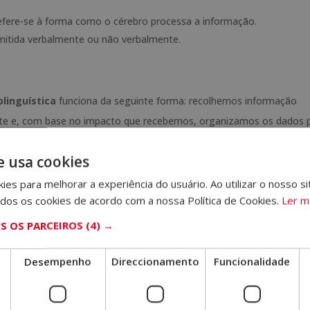
Refere-se à forma como o cérebro processa a informação.
mitida verbalmente ou não verbalmente.
linguística
funciona da seguinte forma: recolhemos informação
te e, com base no impacto que recebemos, organizamos os dados 
e usa cookies
o da linguagem para que a comunicação seja fluida e eficaz. Na ve
kies para melhorar a experiência do usuário. Ao utilizar o nosso si
mente nas nossas relações pessoais. Por outro lado, ajuda-nos a q
dos os cookies de acordo com a nossa Política de Cookies.
Ler m
udanças positivas profundas em nós.
 OS PARCEIROS
(4) →
m o interlocutor. Em termos de programação neurolinguística, isto
Desempenho
Direccionamento
Funcionalidade
elação com outra pessoa durante a comunicação. Para o conseguir, 
tais como respiração, gestos e posturas corporais, e técnicas de