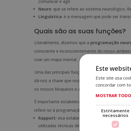
comunicar e agir.
Neuro
: que se refere ao sistema neurológico. 
Linguística
: é a mensagem que pode ser trans
Quais são as suas funções?
Literalmente, dizemos que a
programação neuro
consciente e inconscientemente do nosso ambien
criar um mapa mental..
Este websit
Uma das principais funções da PNL é fazer bom us
Este site usa coo
dá-nos a chave que nos permite comunicar correta
concordar com to
os nossos bloqueios e ansiedades, conseguindo m
MOSTRAR TODOS
É importante estabelecer uma ligação profunda co
refere-se à programação:
Estritamente
necessários
Rapport:
visa estabelecer uma boa ligação e r
utilizadas técnicas de comunicação não verbal, 