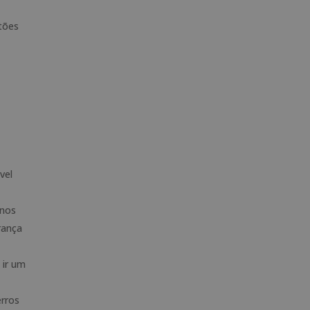
stões
vel
 nos
rança
 ir um
rros