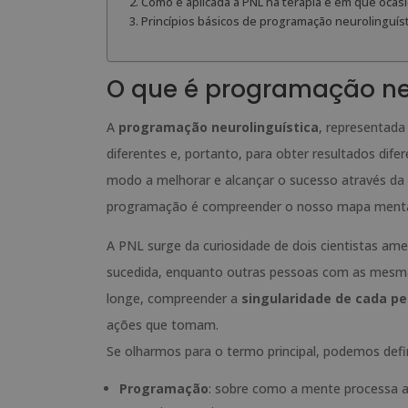
Como é aplicada a PNL na terapia e em que ocas
Princípios básicos de programação neurolinguíst
O que é programação neu
A
programação neurolinguística
, representada
diferentes e, portanto, para obter resultados dif
modo a melhorar e alcançar o sucesso através da
programação é compreender o nosso mapa mental, 
A PNL surge da curiosidade de dois cientistas a
sucedida, enquanto outras pessoas com as mesmas 
longe, compreender a
singularidade de cada p
ações que tomam.
Se olharmos para o termo principal, podemos defin
Programação
: sobre como a mente processa a