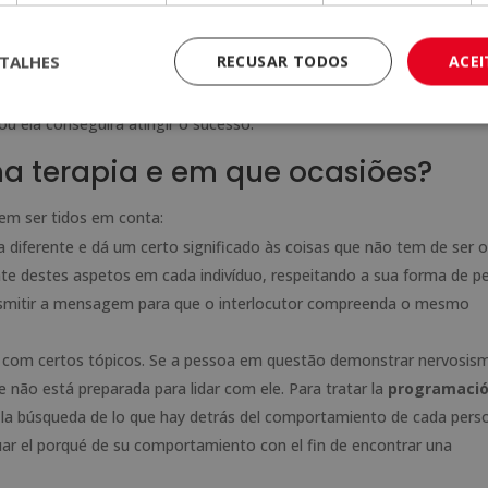
a voz. Estas diretrizes são muito importantes para alcançar o obje
ambas as partes em que a comunicação tem lugar.
TALHES
RECUSAR TODOS
ACE
ção neurolinguística
se refletir na forma como cada indivíduo pen
 ela conseguirá atingir o sucesso.
a terapia e em que ocasiões?
evem ser tidos em conta:
 diferente e dá um certo significado às coisas que não tem de ser o
e destes aspetos em cada indivíduo, respeitando a sua forma de pe
ansmitir a mensagem para que o interlocutor compreenda o mesmo
idar com certos tópicos. Se a pessoa em questão demonstrar nervosis
ue não está preparada para lidar com ele. Para tratar la
programaci
n la búsqueda de lo que hay detrás del comportamiento de cada pers
ar el porqué de su comportamiento con el fin de encontrar una