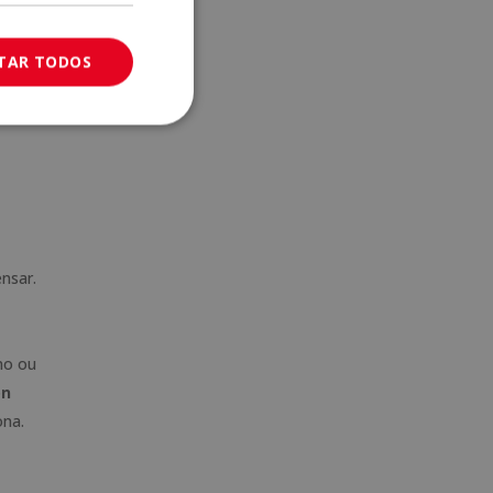
tivo
ITAR TODOS
sa e
nsar.
mo ou
ón
ona.