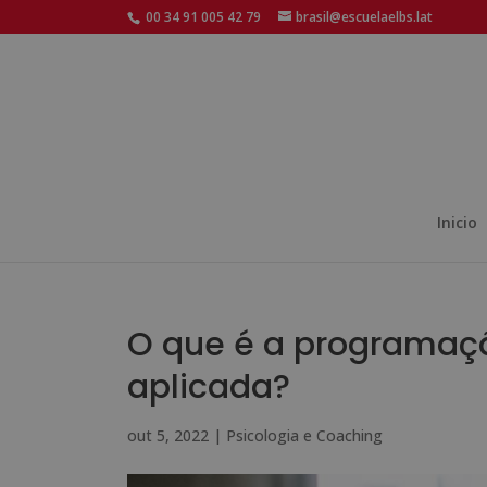
00 34 91 005 42 79
brasil@escuelaelbs.lat
Inicio
O que é a programaçã
aplicada?
out 5, 2022
|
Psicologia e Coaching