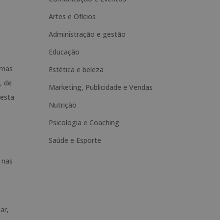
n
Artes e Ofícios
a
t
Administração e gestão
i
Educação
v
rmas
Estética e beleza
e
, de
Marketing, Publicidade e Vendas
:
desta
Nutrição
Psicologia e Coaching
Saúde e Esporte
 nas
ar,