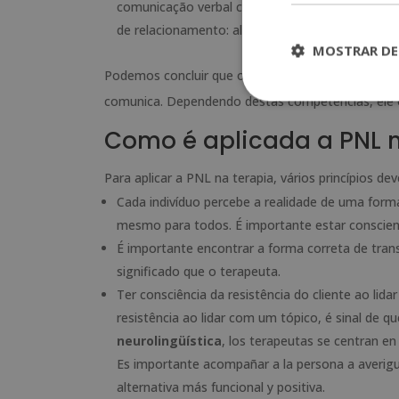
comunicação verbal como o tom e a velocidade d
de relacionamento: alcançar o conforto entre 
MOSTRAR DE
Podemos concluir que os resultados da
programa
comunica. Dependendo destas competências, ele ou
Como é aplicada a PNL n
Para aplicar a PNL na terapia, vários princípios d
Cada indivíduo percebe a realidade de uma forma
mesmo para todos. É importante estar conscient
É importante encontrar a forma correta de tr
significado que o terapeuta.
Ter consciência da resistência do cliente ao l
resistência ao lidar com um tópico, é sinal de q
neurolingüística
, los terapeutas se centran e
Es importante acompañar a la persona a averigu
alternativa más funcional y positiva.