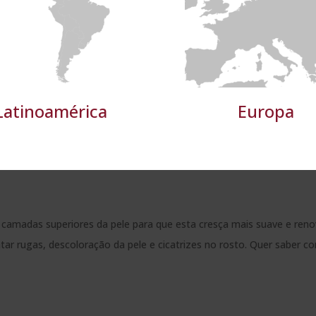
Desempenho
Direccionamento
Funcionalidade
TALHES
RECUSAR TODOS
ACE
Latinoamérica
Europa
ímico?
camadas superiores da pele para que esta cresça mais suave e ren
tar rugas, descoloração da pele e cicatrizes no rosto. Quer saber c