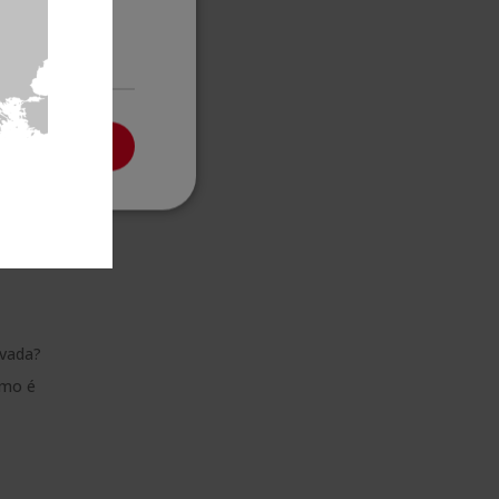
Não
classificados
ITAR TODOS
ovada?
omo é