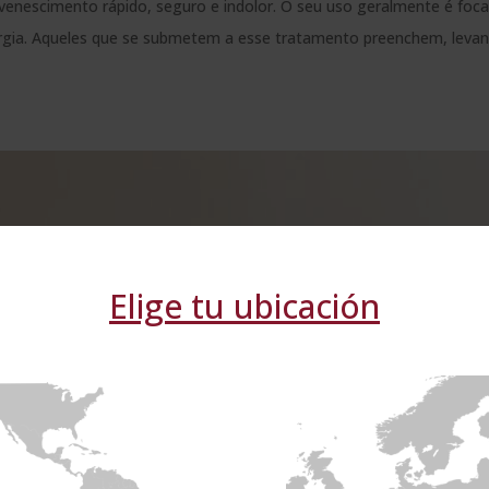
ejuvenescimento rápido, seguro e indolor. O seu uso geralmente é foc
rurgia. Aqueles que se submetem a esse tratamento preenchem, leva
Elige tu ubicación
e usa cookies
kies para melhorar a experiência do usuário. Ao utilizar o nosso si
dos os cookies de acordo com a nossa Política de Cookies.
Ler m
 OS PARCEIROS
(4) →