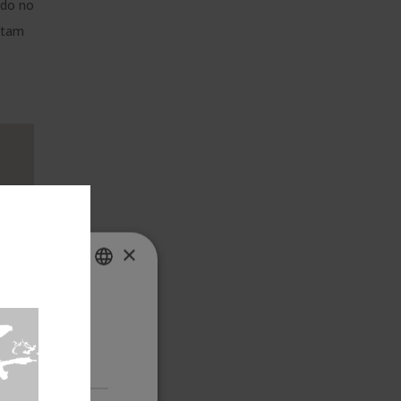
ado no
ntam
×
te, estará a
SPANISH
ais
PORTUGUESE