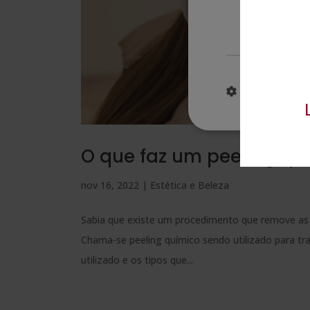
Estritamente
necessários
MOSTRAR DE
O que faz um peeling qu
nov 16, 2022
|
Estética e Beleza
Sabia que existe um procedimento que remove as 
Chama-se peeling químico sendo utilizado para tra
utilizado e os tipos que...