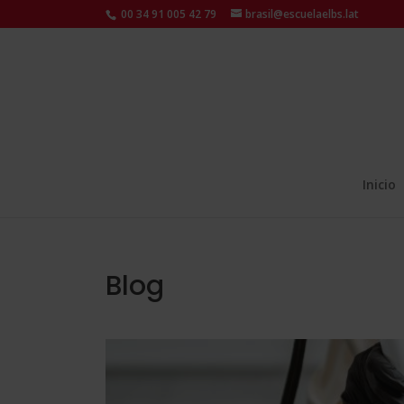
00 34 91 005 42 79
brasil@escuelaelbs.lat
Inicio
Blog