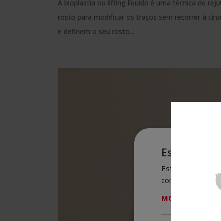
A bioplastia ou lifting líquido é uma técnica de r
rosto para modificar os traços sem recorrer à ci
e definem o seu rosto...
Este websit
Este site usa coo
concordar com to
MOSTRAR TODOS