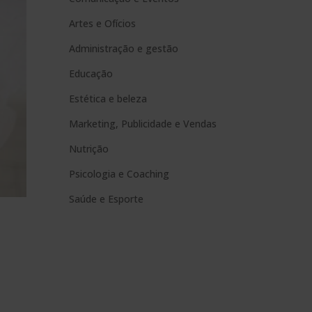
n
Artes e Ofícios
a
t
Administração e gestão
i
Educação
v
Estética e beleza
e
Marketing, Publicidade e Vendas
:
Nutrição
Psicologia e Coaching
Saúde e Esporte