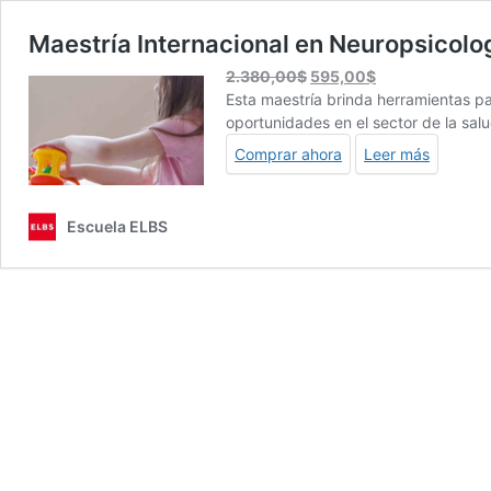
Maestría Internacional en Neuropsicolog
El
El
2.380,00
$
595,00
$
precio
precio
Esta maestría brinda herramientas pa
original
actual
oportunidades en el sector de la salu
era:
es:
Comprar ahora
Leer más
2.380,00$.
595,00$.
Escuela ELBS