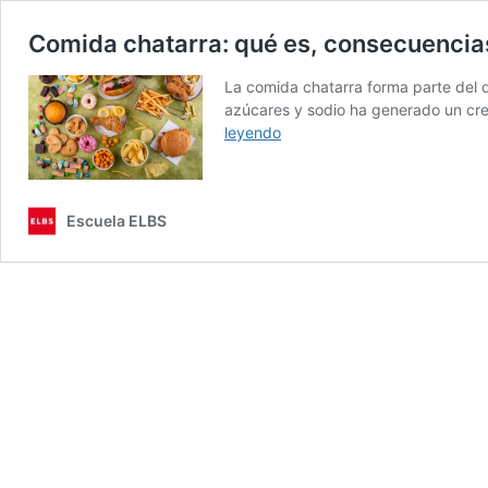
Comida chatarra: qué es, consecuencia
La comida chatarra forma parte del 
azúcares y sodio ha generado un cre
Comida
leyendo
chatarra:
qué
es,
Escuela ELBS
consecuencias
para
la
salud
y
cómo
reducir
su
consumo