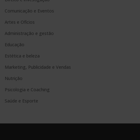
e
Comunicação e Eventos
r
n
Artes e Ofícios
a
Administração e gestão
t
Educação
i
Estética e beleza
v
e
Marketing, Publicidade e Vendas
:
Nutrição
Psicologia e Coaching
Saúde e Esporte