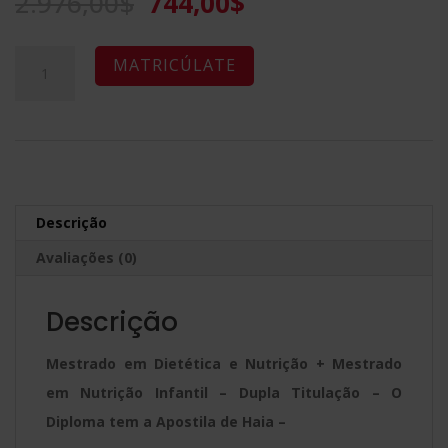
O
O
2.976,00
$
744,00
$
preço
preço
original
atual
Mestrado
A
MATRICÚLATE
era:
é:
em
l
2.976,00$.
744,00$.
Dietética
t
e
e
Nutrição
r
+
n
Descrição
Mestrado
a
Avaliações (0)
em
t
Nutrição
i
Descrição
Infantil
v
-
e
Mestrado em Dietética e Nutrição + Mestrado
Dupla
:
em Nutrição Infantil – Dupla Titulação – O
Titulação
Diploma tem a Apostila de Haia –
-