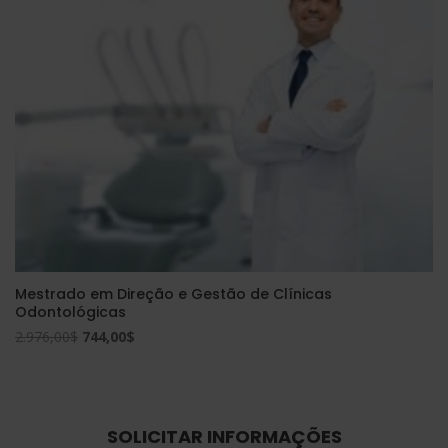
Mestrado em Direção e Gestão de Clínicas
Odontológicas
O
O
2.976,00
$
744,00
$
preço
preço
original
atual
era:
é:
2.976,00$.
744,00$.
SOLICITAR INFORMAÇÕES