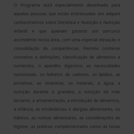
O Programa está especialmente desenhado para
O
aquelas pessoas que estão interessadas em adquirir
Diploma
conhecimentos sobre Dietética e Nutrição e Nutrição
tem
Infantil e que queiram garantir um percurso
a
ascendente nesta área, com uma especial elevação e
Apostila
consolidação de competências. Permite conhecer
de
conceitos e definições, classificação de alimentos e
Haia
nutrientes, o aparelho digestivo, as necessidades
-
nutricionais, os hidratos de carbono, os lipídios, as
quantidade
proteínas, as vitaminas, os minerais, a água, a
nutrição durante a gravidez, a nutrição da mãe
lactante, a amamentação, a introdução de alimentos,
a infância, as intolerâncias e alergias alimentares, os
hábitos, as rotinas alimentares, as considerações de
higiene, as práticas complementares como as horas