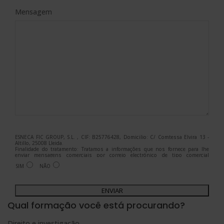
Mensagem
ESNECA FIC GROUP, S.L. , CIF: B25776428, Domicilio: C/ Comtessa Elvira 13 -
Altillo, 25008 Lleida.
Finalidade do tratamento: Tratamos a informações que nos fornece para lhe
enviar mensagens comerciais por correio electrónico de tipo comercial
relacionadas com os produtos oferecidos e outros produtos que possam ser do
SIM
NÃO
seu interesse.
Legitimação do tratamento: Consentimento do interessado.
Direitos: Pode exercer os seus direitos identificando-se suficientemente e
A
contactando-nos para o endereço admin@grupoesneca.com.
Para mais informações, consulte a nossa Política de Privacidade.
Deseja receber informação comercial (por telefone e/ou correio electrónico):
l
Qual formação você está procurando?
t
Direito e investigação