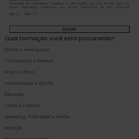
Finalidade do tratamento: Tratamos a informações que nos fornece para lhe
enviar mensagens comerciais por correio electrónico de tipo comercial
relacionadas com os produtos oferecidos e outros produtos que possam ser do
SIM
NÃO
seu interesse.
Legitimação do tratamento: Consentimento do interessado.
Direitos: Pode exercer os seus direitos identificando-se suficientemente e
A
contactando-nos para o endereço admin@grupoesneca.com.
Para mais informações, consulte a nossa Política de Privacidade.
Deseja receber informação comercial (por telefone e/ou correio electrónico):
l
Qual formação você está procurando?
t
Direito e investigação
e
Comunicação e Eventos
r
n
Artes e Ofícios
a
Administração e gestão
t
Educação
i
Estética e beleza
v
e
Marketing, Publicidade e Vendas
:
Nutrição
Psicologia e Coaching