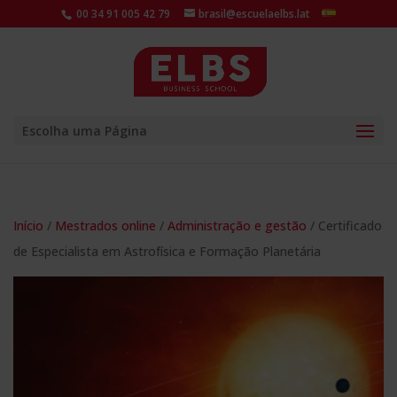
00 34 91 005 42 79
brasil@escuelaelbs.lat
Escolha uma Página
Início
/
Mestrados online
/
Administração e gestão
/ Certificado
de Especialista em Astrofísica e Formação Planetária