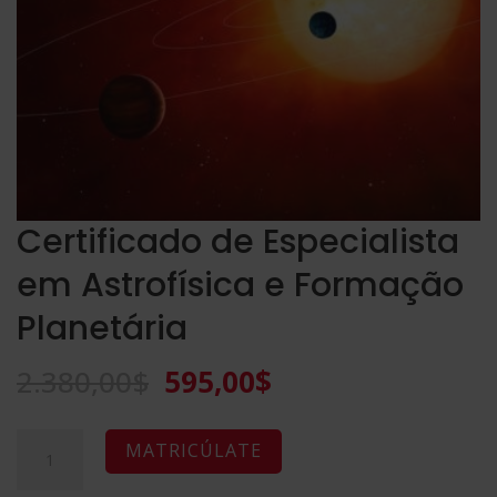
Certificado de Especialista
em Astrofísica e Formação
Planetária
O
O
2.380,00
$
595,00
$
preço
preço
original
atual
Certificado
A
MATRICÚLATE
era:
é:
de
l