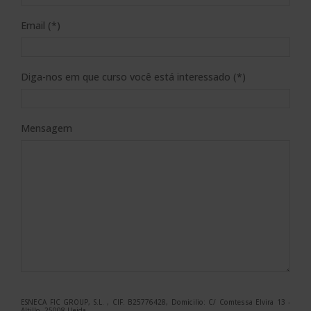
Email (*)
Diga-nos em que curso você está interessado (*)
Mensagem
ESNECA FIC GROUP, S.L. , CIF: B25776428, Domicilio: C/ Comtessa Elvira 13 -
Altillo, 25008 Lleida.