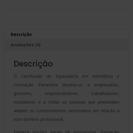
2.380,00$.
595,00$.
Especialista
t
em
e
Astrofísica
r
e
n
Descrição
Formação
a
Avaliações (0)
Planetária
t
quantidade
i
Descrição
v
e
O Certificado de Especialista em Astrofísica e
:
Formação Planetária destina-se a empresários,
gestores, empreendedores, trabalhadores,
estudantes e a todas as pessoas que pretendam
adquirir os conhecimentos necessários em relação a
este domínio profissional.
Fornece noções gerais de astronomia, formação