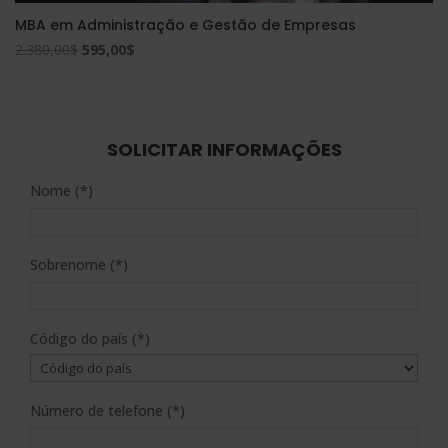
MBA em Administração e Gestão de Empresas
O
O
2.380,00
$
595,00
$
preço
preço
original
atual
era:
é:
2.380,00$.
595,00$.
SOLICITAR INFORMAÇÕES
Nome (*)
Sobrenome (*)
Código do país (*)
Número de telefone (*)