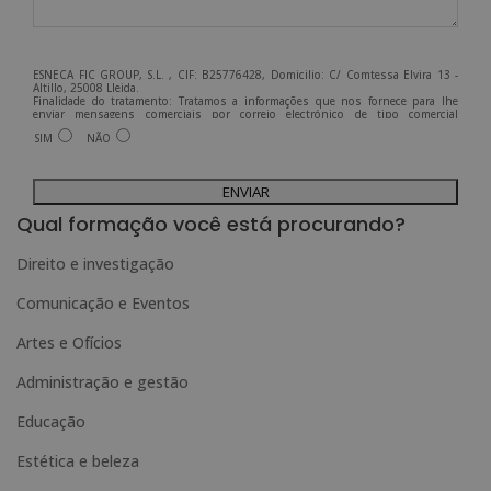
ESNECA FIC GROUP, S.L. , CIF: B25776428, Domicilio: C/ Comtessa Elvira 13 -
Altillo, 25008 Lleida.
Finalidade do tratamento: Tratamos a informações que nos fornece para lhe
enviar mensagens comerciais por correio electrónico de tipo comercial
relacionadas com os produtos oferecidos e outros produtos que possam ser do
SIM
NÃO
seu interesse.
Legitimação do tratamento: Consentimento do interessado.
Direitos: Pode exercer os seus direitos identificando-se suficientemente e
A
contactando-nos para o endereço admin@grupoesneca.com.
Para mais informações, consulte a nossa Política de Privacidade.
Deseja receber informação comercial (por telefone e/ou correio electrónico):
l
Qual formação você está procurando?
t
Direito e investigação
e
Comunicação e Eventos
r
n
Artes e Ofícios
a
Administração e gestão
t
Educação
i
Estética e beleza
v