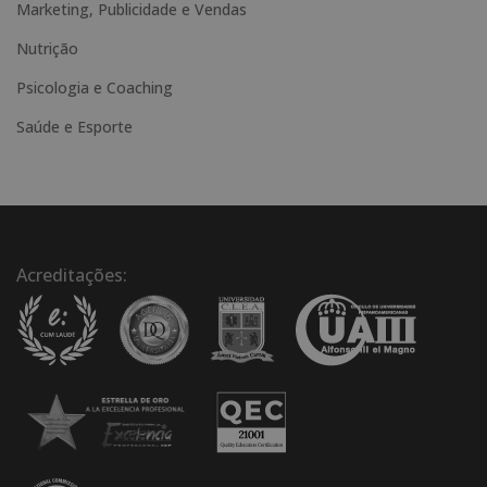
e
Marketing, Publicidade e Vendas
:
Nutrição
Psicologia e Coaching
Saúde e Esporte
Acreditações: