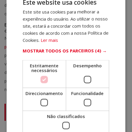
Este website usa cookies
desespere: existem treinos especializados que lhe permitirão
Este site usa cookies para melhorar a
SPANISH
obter o conhecimento necessário nesse ambiente.
experiência do usuário. Ao utilizar o nosso
PORTUGUESE
Especialize-se em psicologia holística: estude
site, estará a concordar com todos os
online com a ELBS School
cookies de acordo com a nossa Política de
Na ELBS School, temos disponível o nosso
mestrado em
Cookies.
Ler mais
psicologia holística
, que permitirá que você se aprofunde nos
MOSTRAR TODOS OS PARCEIROS
(4) →
principais campos de ação desse tipo de terapia. Entre outros,
você aprenderá sobre o desenvolvimento da identidade, os
Estritamente
Desempenho
necessários
diferentes tipos de personalidade, os benefícios da atenção
plena ou as chaves do coaching e da programação
neurolinguística, por exemplo.
Direccionamento
Funcionalidade
Mestrado em Psicologia Holística – O Diploma tem a
Não classificados
Apostila de Haia –