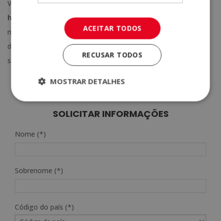
Você gostaria de se tornar um
especialista em psicologia
holística
e aprender a gerir as emoções e o bem-estar
ACEITAR TODOS
mental? Solicite informações sobre o curso da ELBS e não
deixe passar nem mais um dia sem investir o seu tempo e os
RECUSAR TODOS
seus esforços naquilo que realmente o apaixona!
MOSTRAR DETALHES
SOLICITAR INFORMAÇÕES
Nome (*)
Sobrenome (*)
Código do país (*)