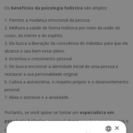
Os
benefícios da psicologia holística
são amplos:
Permite a mudança emocional da pessoa.
Melhora a saúde de forma holística por meio da união do
corpo, da mente e do espírito.
Ela busca a liberação da consciência do indivíduo para que ele
alcance o seu bem-estar pleno.
Incentiva o crescimento pessoal.
Ele busca encontrar a identidade inicial de uma pessoa e
restaurar a sua personalidade original.
Cultiva a autoestima, o respeito próprio e o desenvolvimento
pessoal.
Alivia o estresse e a ansiedade.
Portanto, se você quiser se tornar um
especialista em
psicologia holística
, precisará dominar todos esses aspetos e
×
conhecê-los a fundo. Pode parecer um mundo, mas não se