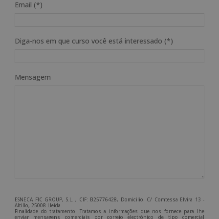
Email (*)
Diga-nos em que curso você está interessado (*)
Mensagem
ESNECA FIC GROUP, S.L. , CIF: B25776428, Domicilio: C/ Comtessa Elvira 13 -
Altillo, 25008 Lleida.
Finalidade do tratamento: Tratamos a informações que nos fornece para lhe
enviar mensagens comerciais por correio electrónico de tipo comercial