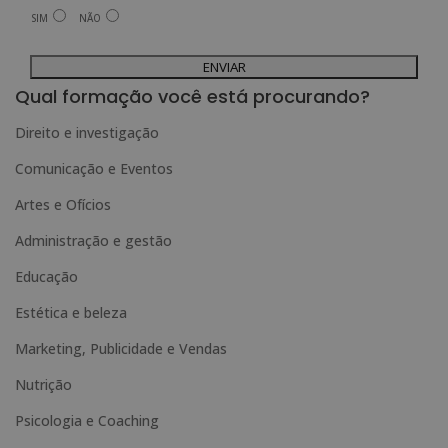
relacionadas com os produtos oferecidos e outros produtos que possam ser do
SIM
NÃO
seu interesse.
Legitimação do tratamento: Consentimento do interessado.
Direitos: Pode exercer os seus direitos identificando-se suficientemente e
A
contactando-nos para o endereço admin@grupoesneca.com.
Para mais informações, consulte a nossa Política de Privacidade.
Deseja receber informação comercial (por telefone e/ou correio electrónico):
l
Qual formação você está procurando?
t
Direito e investigação
e
Comunicação e Eventos
r
n
Artes e Ofícios
a
Administração e gestão
t
Educação
i
Estética e beleza
v
e
Marketing, Publicidade e Vendas
:
Nutrição
Psicologia e Coaching