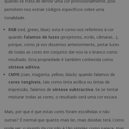
quando se trata de definir uma cor profissionalmente, pois
permitem-nos extrair códigos específicos sobre uma
tonalidade.
RGB
(red, green, blue): esta é como nos referimos à cor
quando
falamos de luzes
(projetores, ecrãs, câmaras…),
porque, como já vos dissemos anteriormente, juntar luzes
de todas as cores em conjunto dar-nos-ia o branco como
resultado. Esta propriedade é também conhecida como
síntese aditiva
.
CMYK
(cian, magenta, yellow, black): quando falamos de
cores tangíveis
, tais como tinta acrílica ou tintas de
impressão, falamos de
síntese subtractiva
. Se se tentar
misturar todas as cores, o resultado será uma cor escura.
Mais, por que é que estas cores foram escolhidas e não
outras? É normal que quanto mais ler, mais dúvidas terá. Como
pode ver, o mundo da cor não é tão simples como parece, mas