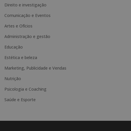
Direito e investigação
e
Comunicação e Eventos
r
n
Artes e Ofícios
a
Administração e gestão
t
Educação
i
Estética e beleza
v
e
Marketing, Publicidade e Vendas
:
Nutrição
Psicologia e Coaching
Saúde e Esporte