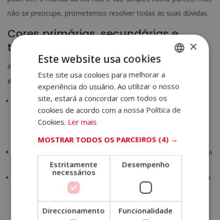
não se preocupe, prometemos resolver todas as suas dúvidas.
Cores primárias, secundárias e
×
terciárias
Este website usa cookies
A partir das cores primárias e secundárias,
o resto da gama
Este site usa cookies para melhorar a
SPANISH
de cores pode ser obtido
. Vamos por partes:
experiência do usuário. Ao utilizar o nosso
PORTUGUESE
site, estará a concordar com todos os
Cores primárias
: são aquelas cores que não podem ser
cookies de acordo com a nossa Política de
obtidas a partir da mistura de outras, mas das quais
Cookies.
Ler mais
obtemos o resto das cores. RGB são as cores primárias em
MOSTRAR TODOS OS PARCEIROS
(4) →
luz e CMYK são as cores primárias em pigmento.
Cores secundárias
: Se misturarmos duas cores primárias na
Estritamente
Desempenho
mesma quantidade, obtemos uma cor secundária.
necessários
Cor terciária
: Finalmente, uma cor terciária é o resultado da
mistura de uma primária e de uma secundária na mesma
quantidade.
Direccionamento
Funcionalidade