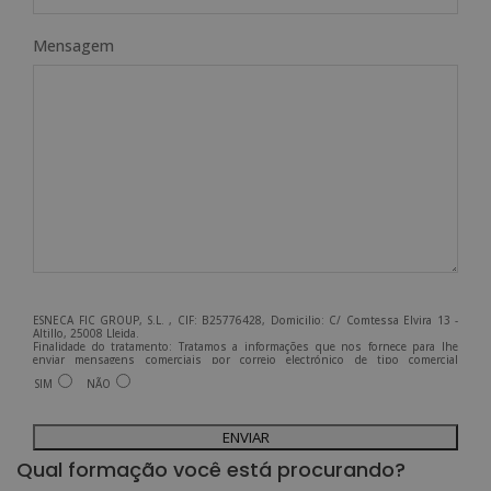
Mensagem
ESNECA FIC GROUP, S.L. , CIF: B25776428, Domicilio: C/ Comtessa Elvira 13 -
Altillo, 25008 Lleida.
Finalidade do tratamento: Tratamos a informações que nos fornece para lhe
enviar mensagens comerciais por correio electrónico de tipo comercial
relacionadas com os produtos oferecidos e outros produtos que possam ser do
SIM
NÃO
seu interesse.
Legitimação do tratamento: Consentimento do interessado.
Direitos: Pode exercer os seus direitos identificando-se suficientemente e
A
contactando-nos para o endereço admin@grupoesneca.com.
Para mais informações, consulte a nossa Política de Privacidade.
Deseja receber informação comercial (por telefone e/ou correio electrónico):
l
Qual formação você está procurando?
t