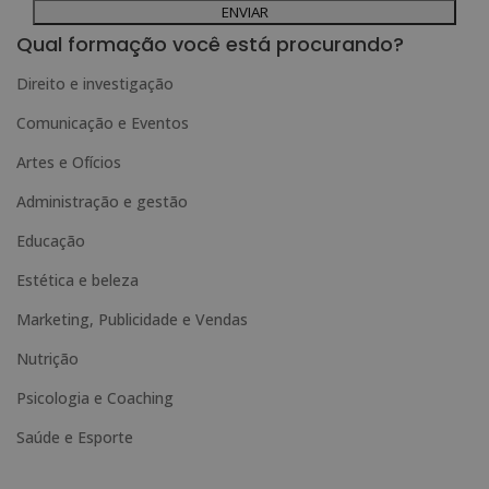
contactando-nos para o endereço admin@grupoesneca.com.
Para mais informações, consulte a nossa Política de Privacidade.
Deseja receber informação comercial (por telefone e/ou correio electrónico):
l
Qual formação você está procurando?
t
Direito e investigação
e
Comunicação e Eventos
r
n
Artes e Ofícios
a
Administração e gestão
t
Educação
i
Estética e beleza
v
e
Marketing, Publicidade e Vendas
:
Nutrição
Psicologia e Coaching
Saúde e Esporte