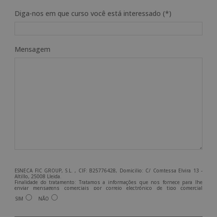
Diga-nos em que curso você está interessado (*)
Mensagem
ESNECA FIC GROUP, S.L. , CIF: B25776428, Domicilio: C/ Comtessa Elvira 13 -
Altillo, 25008 Lleida.
Finalidade do tratamento: Tratamos a informações que nos fornece para lhe
enviar mensagens comerciais por correio electrónico de tipo comercial
relacionadas com os produtos oferecidos e outros produtos que possam ser do
SIM
NÃO
seu interesse.
Legitimação do tratamento: Consentimento do interessado.
Direitos: Pode exercer os seus direitos identificando-se suficientemente e
A