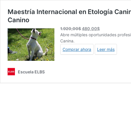
Maestría Internacional en Etología Can
Canino
El
El
1.920,00
$
480,00
$
precio
precio
Abre múltiples oportunidades profesi
original
actual
Canina.
era:
es:
Comprar ahora
Leer más
1.920,00$.
480,00$.
Escuela ELBS