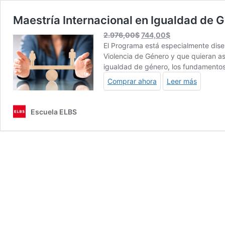
Maestría Internacional en Igualdad de G
El
El
2.976,00
$
744,00
$
precio
precio
El Programa está especialmente dise
original
actual
Violencia de Género y que quieran a
era:
es:
igualdad de género, los fundamentos
2.976,00$.
744,00$.
Comprar ahora
Leer más
Escuela ELBS