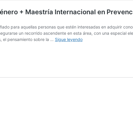
énero + Maestría Internacional en Prevenc
ñado para aquellas personas que estén interesadas en adquirir cono
segurarse un recorrido ascendente en esta área, con una especial el
Maestría
, el pensamiento sobre la …
Sigue leyendo
Internacional
en
Igualdad
de
Género
+
Maestría
Internacional
en
Prevención
de
la
Violencia
de
Género