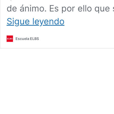
de ánimo. Es por ello que 
Claves
Sigue leyendo
para
estudiar
musicoterapia
Escuela ELBS
en
la
Escuela
ELBS