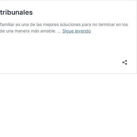
 tribunales
familiar es una de las mejores soluciones para no terminar en los
Mediación
tes de una manera más amable. …
Sigue leyendo
familiar:
qué
es,
cuándo
aplicarla
y
por
qué
es
la
mejor
alternativa
a
los
tribunales